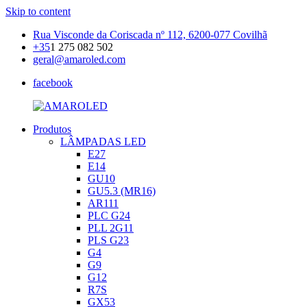
Skip to content
Rua Visconde da Coriscada nº 112, 6200-077 Covilhã
+35
1 275 082 502
geral@amaroled.com
facebook
Produtos
AMAROLED
Iluminação
LÂMPADAS LED
LED
E27
E14
GU10
GU5.3 (MR16)
AR111
PLC G24
PLL 2G11
PLS G23
G4
G9
G12
R7S
GX53