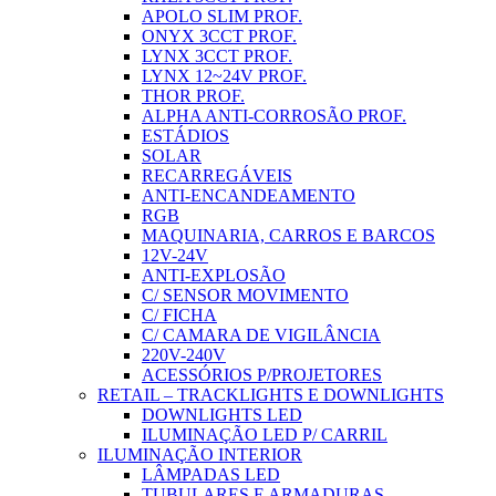
APOLO SLIM PROF.
ONYX 3CCT PROF.
LYNX 3CCT PROF.
LYNX 12~24V PROF.
THOR PROF.
ALPHA ANTI-CORROSÃO PROF.
ESTÁDIOS
SOLAR
RECARREGÁVEIS
ANTI-ENCANDEAMENTO
RGB
MAQUINARIA, CARROS E BARCOS
12V-24V
ANTI-EXPLOSÃO
C/ SENSOR MOVIMENTO
C/ FICHA
C/ CAMARA DE VIGILÂNCIA
220V-240V
ACESSÓRIOS P/PROJETORES
RETAIL – TRACKLIGHTS E DOWNLIGHTS
DOWNLIGHTS LED
ILUMINAÇÃO LED P/ CARRIL
ILUMINAÇÃO INTERIOR
LÂMPADAS LED
TUBULARES E ARMADURAS