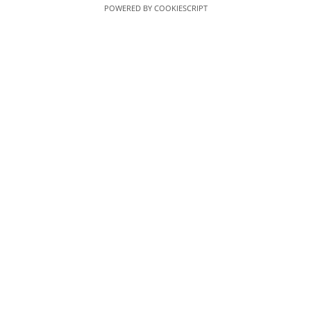
AmaroLED – Uma Marca Curiosidades &
POWERED BY COOKIESCRIPT
Dicas, Lda
Minha Conta
Minha conta
Carrinho de Compras
Finalizar Compras
Produtos
Informação
Sobre Nós
Contacte-nos
Profissionais