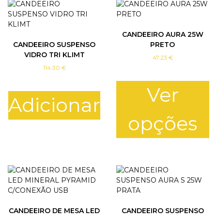
E
E
S
CANDEEIRO AURA 25W
M
CANDEEIRO SUSPENSO
PRETO
E
VIDRO TRI KLIMT
R
47.23
€
A
114.30
€
L
D
Ver
A
Adicionar
6
opções
W
T
h
i
s
p
r
o
CANDEEIRO DE MESA LED
CANDEEIRO SUSPENSO
d