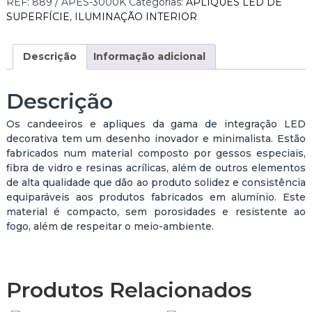
REF:
889 / APES-3000K
Categorias:
APLIQUES LED DE
d
SUPERFÍCIE
,
ILUMINAÇÃO INTERIOR
a
d
e
Descrição
Informação adicional
d
e
Descrição
A
P
Os candeeiros e apliques da gama de integração LED
L
decorativa tem um desenho inovador e minimalista. Estão
I
fabricados num material composto por gessos especiais,
Q
fibra de vidro e resinas acrílicas, além de outros elementos
U
de alta qualidade que dão ao produto solidez e consistência
E
equiparáveis aos produtos fabricados em alumínio. Este
L
material é compacto, sem porosidades e resistente ao
E
fogo, além de respeitar o meio-ambiente.
D
P
A
R
Produtos Relacionados
E
D