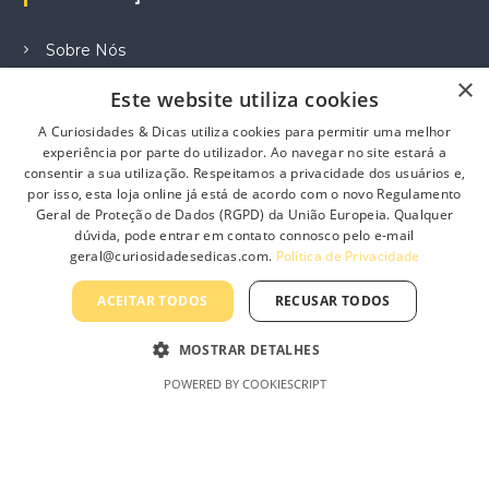
e
e
n
o
o
Sobre Nós
p
n
t
×
Contacte-nos
t
Este website utiliza cookies
i
h
Profissionais
o
A Curiosidades & Dicas utiliza cookies para permitir uma melhor
e
n
Política de Privacidade
experiência por parte do utilizador. Ao navegar no site estará a
p
s
consentir a sua utilização. Respeitamos a privacidade dos usuários e,
r
Termos e Condições Gerais
m
por isso, esta loja online já está de acordo com o novo Regulamento
o
a
Geral de Proteção de Dados (RGPD) da União Europeia. Qualquer
Termos e Condições de Revenda
d
dúvida, pode entrar em contato connosco pelo e-mail
y
u
Livro de Reclamações On-Line
geral@curiosidadesedicas.com.
Política de Privacidade
b
c
e
t
ACEITAR TODOS
RECUSAR TODOS
c
p
h
a
MOSTRAR DETALHES
Curiosidades & Dicas, Lda
o
g
s
POWERED BY COOKIESCRIPT
e
e
n
o
n