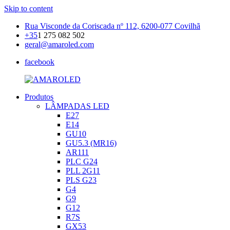
Skip to content
Rua Visconde da Coriscada nº 112, 6200-077 Covilhã
+35
1 275 082 502
geral@amaroled.com
facebook
Produtos
AMAROLED
Iluminação
LÂMPADAS LED
LED
E27
E14
GU10
GU5.3 (MR16)
AR111
PLC G24
PLL 2G11
PLS G23
G4
G9
G12
R7S
GX53