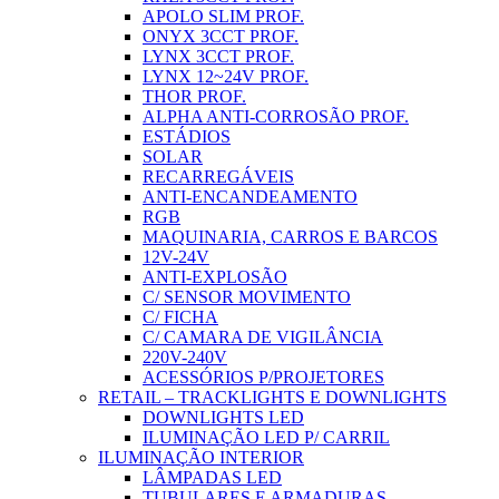
APOLO SLIM PROF.
ONYX 3CCT PROF.
LYNX 3CCT PROF.
LYNX 12~24V PROF.
THOR PROF.
ALPHA ANTI-CORROSÃO PROF.
ESTÁDIOS
SOLAR
RECARREGÁVEIS
ANTI-ENCANDEAMENTO
RGB
MAQUINARIA, CARROS E BARCOS
12V-24V
ANTI-EXPLOSÃO
C/ SENSOR MOVIMENTO
C/ FICHA
C/ CAMARA DE VIGILÂNCIA
220V-240V
ACESSÓRIOS P/PROJETORES
RETAIL – TRACKLIGHTS E DOWNLIGHTS
DOWNLIGHTS LED
ILUMINAÇÃO LED P/ CARRIL
ILUMINAÇÃO INTERIOR
LÂMPADAS LED
TUBULARES E ARMADURAS