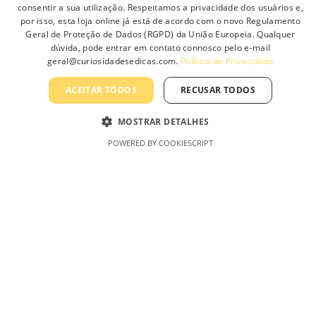
consentir a sua utilização. Respeitamos a privacidade dos usuários e,
por isso, esta loja online já está de acordo com o novo Regulamento
Geral de Proteção de Dados (RGPD) da União Europeia. Qualquer
Adiciona
dúvida, pode entrar em contato connosco pelo e-mail
geral@curiosidadesedicas.com.
Política de Privacidade
ACEITAR TODOS
RECUSAR TODOS
MOSTRAR DETALHES
AmaroLED – Uma Marca Curiosidades &
POWERED BY COOKIESCRIPT
Dicas, Lda
Minha Conta