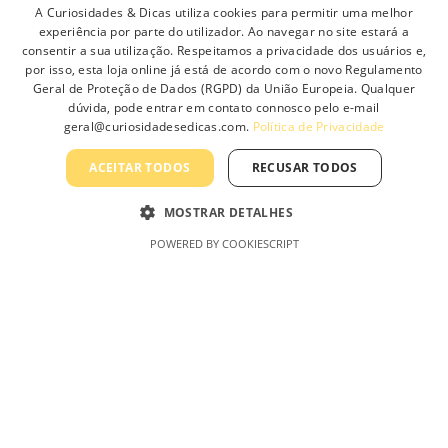
h
A Curiosidades & Dicas utiliza cookies para permitir uma melhor
n
Política de Privacidade
experiência por parte do utilizador. Ao navegar no site estará a
e
s
Termos e Condições Gerais
consentir a sua utilização. Respeitamos a privacidade dos usuários e,
p
m
por isso, esta loja online já está de acordo com o novo Regulamento
r
a
Termos e Condições de Revenda
Geral de Proteção de Dados (RGPD) da União Europeia. Qualquer
o
y
dúvida, pode entrar em contato connosco pelo e-mail
Livro de Reclamações On-Line
d
b
geral@curiosidadesedicas.com.
Política de Privacidade
u
e
c
c
ACEITAR TODOS
RECUSAR TODOS
t
h
p
Curiosidades & Dicas, Lda
o
MOSTRAR DETALHES
a
s
g
POWERED BY COOKIESCRIPT
e
e
n
o
n
t
h
e
p
r
o