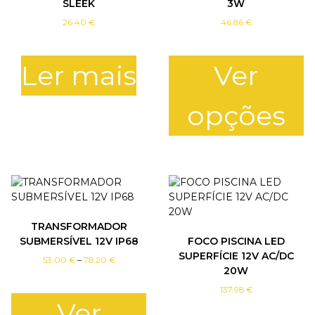
SLEEK
3W
W
26.40
€
46.86
€
C
R
E
Ler mais
Ver
E
opções
T
h
i
s
p
r
TRANSFORMADOR
o
SUBMERSÍVEL 12V IP68
FOCO PISCINA LED
d
SUPERFÍCIE 12V AC/DC
P
u
53.00
€
–
78.20
€
20W
r
c
i
t
137.98
€
c
Ver
h
e