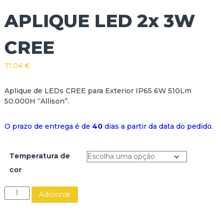
APLIQUE LED 2x 3W
CREE
71.04
€
Aplique de LEDs CREE para Exterior IP65 6W 510Lm
50.000H “Allison”.
O prazo de entrega é de
40
dias a partir da data do pedido.
Temperatura de
cor
Q
Adicionar
u
a