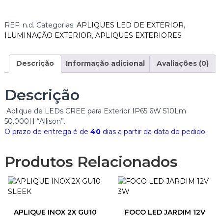
n
t
i
REF:
n.d.
Categorias:
APLIQUES LED DE EXTERIOR
,
d
ILUMINAÇÃO EXTERIOR
,
APLIQUES EXTERIORES
a
d
e
Descrição
Informação adicional
Avaliações (0)
d
e
Descrição
A
P
Aplique de LEDs CREE para Exterior IP65 6W 510Lm
L
50.000H “Allison”.
I
O prazo de entrega é de
40
dias a partir da data do pedido.
Q
U
E
Produtos Relacionados
L
E
D
2
x
APLIQUE INOX 2X GU10
FOCO LED JARDIM 12V
3