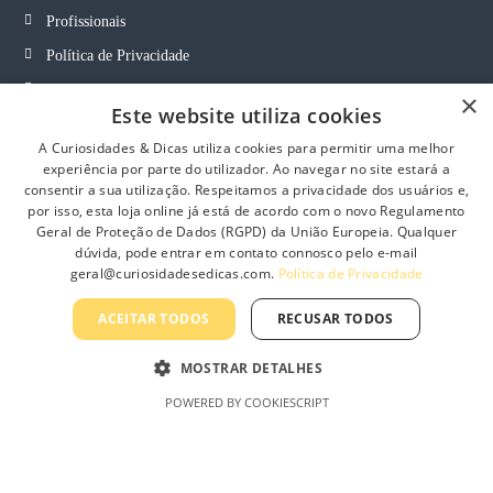
i
o
Profissionais
o
n
n
t
Política de Privacidade
s
h
Termos e Condições Gerais
×
m
e
Este website utiliza cookies
a
p
Termos e Condições de Revenda
y
r
A Curiosidades & Dicas utiliza cookies para permitir uma melhor
Livro de Reclamações On-Line
b
experiência por parte do utilizador. Ao navegar no site estará a
o
consentir a sua utilização. Respeitamos a privacidade dos usuários e,
e
d
por isso, esta loja online já está de acordo com o novo Regulamento
c
u
Geral de Proteção de Dados (RGPD) da União Europeia. Qualquer
h
c
dúvida, pode entrar em contato connosco pelo e-mail
Curiosidades & Dicas, Lda
o
t
geral@curiosidadesedicas.com.
Política de Privacidade
s
p
e
a
ACEITAR TODOS
RECUSAR TODOS
n
g
o
e
MOSTRAR DETALHES
n
t
POWERED BY COOKIESCRIPT
h
e
p
r