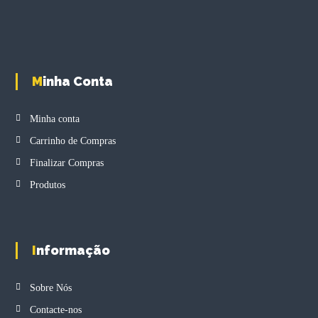
l
T
t
h
i
e
p
o
l
p
Minha Conta
e
t
v
i
a
o
Minha conta
r
n
Carrinho de Compras
i
s
a
m
Finalizar Compras
n
a
Produtos
t
y
s
b
.
e
T
c
h
h
Informação
e
o
o
s
Sobre Nós
p
e
t
n
Contacte-nos