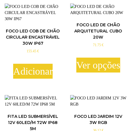
FOCO LED DE CHÃO
FOCO LED COB DE CHÃO
ARQUITETURAL CUBO
CIRCULAR ENCASTRÁVEL
20W
30W IP67
71.75
€
155.45
€
Ver opções
Adicionar
T
h
i
s
p
r
o
FITA LED SUBMERSÍVEL
FOCO LED JARDIM 12V
d
12V 60LED/M 72W IP68
3W RGB
u
5M
36.12
€
c