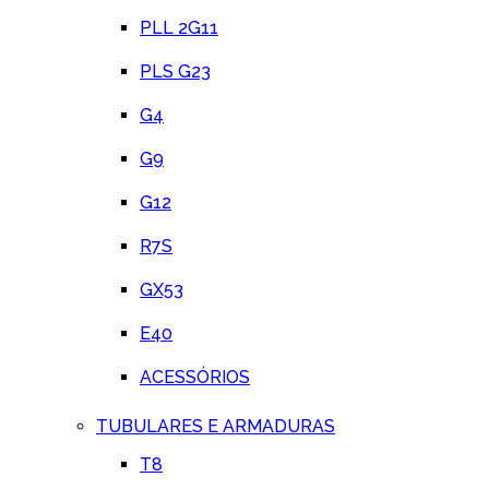
PLL 2G11
PLS G23
G4
G9
G12
R7S
GX53
E40
ACESSÓRIOS
TUBULARES E ARMADURAS
T8