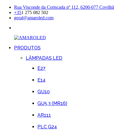
Skip
Rua Visconde da Coriscada nº 112, 6200-077 Covilhã
to
+35
1 275 082 502
content
geral@amaroled.com
facebook
PRODUTOS
AMAROLED
Iluminação
LED
LÂMPADAS LED
E27
E14
GU10
GU5.3 (MR16)
AR111
PLC G24