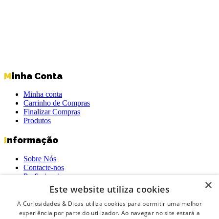
Minha Conta
Minha conta
Carrinho de Compras
Finalizar Compras
Produtos
Informação
Sobre Nós
Contacte-nos
Profissionais
×
Política de Privacidade
Este website utiliza cookies
Termos e Condições Gerais
Termos e Condições de Revenda
A Curiosidades & Dicas utiliza cookies para permitir uma melhor
Livro de Reclamações On-Line
experiência por parte do utilizador. Ao navegar no site estará a