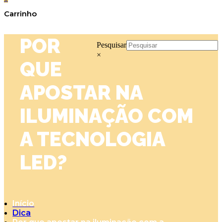
Carrinho
POR
Pesquisar
×
QUE
APOSTAR NA
ILUMINAÇÃO COM
A TECNOLOGIA
LED?
Início
Dica