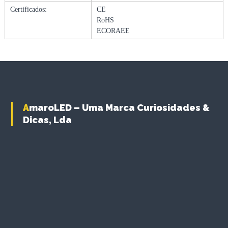
P
Certificados:
CE
L
RoHS
A
ECORAEE
N
T
A
S
5
0
W
AmaroLED – Uma Marca Curiosidades &
F
Dicas, Lda
U
L
L
S
P
E
C
T
R
U