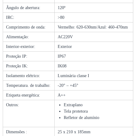
O
Ângulo de abertura
:
120º
J
IRC:
>80
E
T
Comprimento de onda:
Vermelho: 620-630nm/Azul: 460-470nm
O
R
Alimentação:
AC220V
P
Interior-exterior
:
Exterior
/
C
Proteção IP
:
IP67
R
Proteção IK:
IK08
E
S
Isolamento elétrico:
Luminária classe I
C
Temperatura. de trabalho:
-20° – +45°
I
M
Etiqueta energética:
A++
E
Outros:
Extraplano
N
Tela protetora
T
Refletor de alumínio
O
D
Dimensões :
25 x 210 x 185mm
E