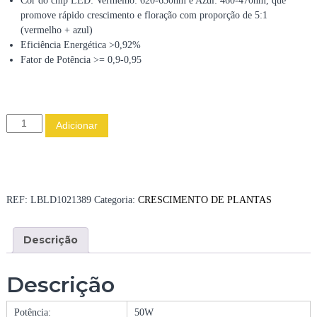
Cor do chip LED: Vermelho: 620-630nm e Azul: 460-470nm, que
promove rápido crescimento e floração com proporção de 5:1
(vermelho + azul)
Eficiência Energética >0,92%
Fator de Potência >= 0,9-0,95
Q
Adicionar
u
a
n
t
i
REF:
LBLD1021389
Categoria:
CRESCIMENTO DE PLANTAS
d
a
Descrição
d
e
d
Descrição
e
P
Potência:
50W
R