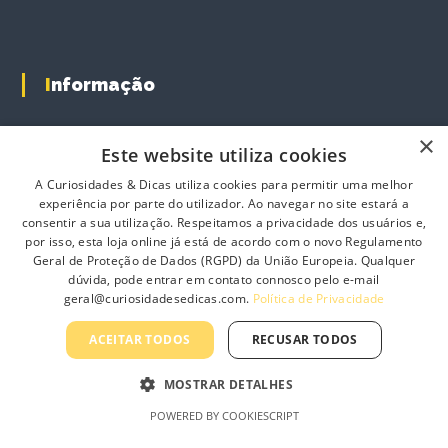
y
y
b
b
e
e
c
c
Informação
h
h
o
o
s
s
Sobre Nós
×
Este website utiliza cookies
e
e
Contacte-nos
n
n
A Curiosidades & Dicas utiliza cookies para permitir uma melhor
o
o
Profissionais
experiência por parte do utilizador. Ao navegar no site estará a
n
n
consentir a sua utilização. Respeitamos a privacidade dos usuários e,
Política de Privacidade
t
t
por isso, esta loja online já está de acordo com o novo Regulamento
Geral de Proteção de Dados (RGPD) da União Europeia. Qualquer
h
h
Termos e Condições Gerais
dúvida, pode entrar em contato connosco pelo e-mail
e
e
Termos e Condições de Revenda
geral@curiosidadesedicas.com.
Política de Privacidade
p
p
r
r
Livro de Reclamações On-Line
ACEITAR TODOS
RECUSAR TODOS
o
o
d
d
MOSTRAR DETALHES
u
u
c
c
Curiosidades & Dicas, Lda
POWERED BY COOKIESCRIPT
t
t