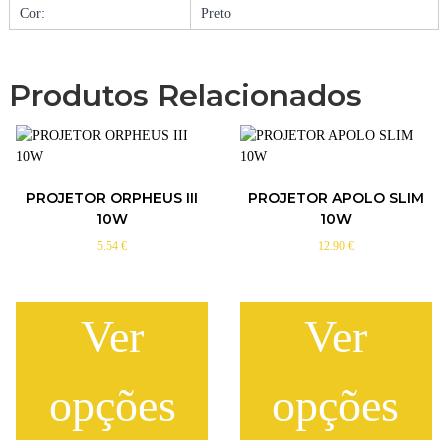
R
Cor:
Preto
3
0
W
Produtos Relacionados
C
C
T
I
P
PROJETOR ORPHEUS III
PROJETOR APOLO SLIM
6
10W
10W
5
C
5.54
€
12.90
€
/
C
O
Ver
Ver
M
A
N
opções
opções
D
O
(