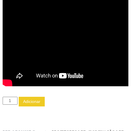
Q
Adicionar
u
a
n
t
i