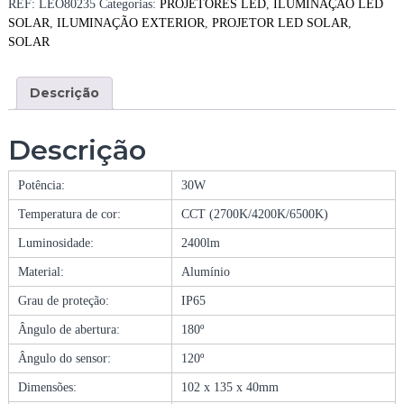
REF:
LEO80235
Categorias:
PROJETORES LED
,
ILUMINAÇÃO LED
d
SOLAR
,
ILUMINAÇÃO EXTERIOR
,
PROJETOR LED SOLAR
,
a
SOLAR
d
e
Descrição
d
e
P
Descrição
R
O
Potência:
30W
J
E
Temperatura de cor:
CCT (2700K/4200K/6500K)
T
Luminosidade:
2400lm
O
R
Material:
Alumínio
L
E
Grau de proteção:
IP65
D
Ângulo de abertura:
180º
S
O
Ângulo do sensor:
120º
L
Dimensões:
102 x 135 x 40mm
A