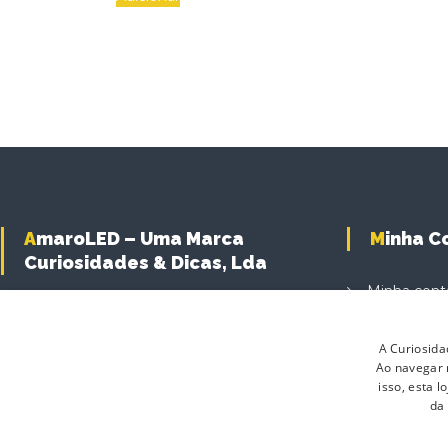
AmaroLED – Uma Marca
Minha 
Curiosidades & Dicas, Lda
Minha cont
Carrinho d
A Curiosida
Finalizar C
Ao navegar n
Produtos
isso, esta 
da