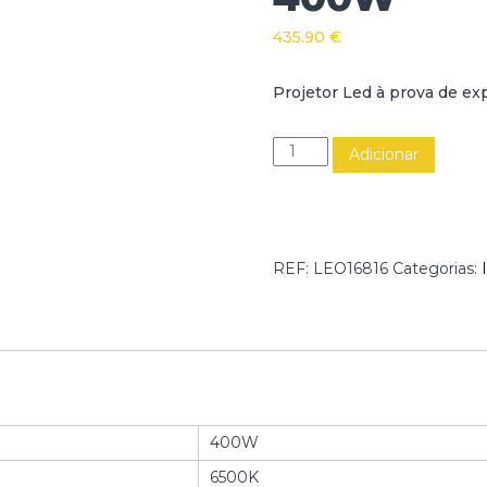
435.90
€
Projetor Led à prova de e
Q
Adicionar
u
a
n
t
i
REF:
LEO16816
Categorias:
d
a
d
e
d
e
P
400W
R
O
6500K