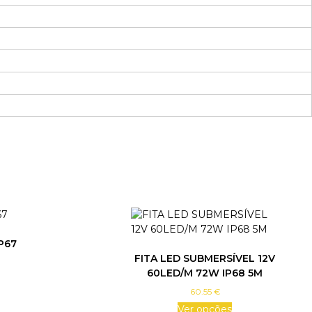
P67
FITA LED SUBMERSÍVEL 12V
60LED/M 72W IP68 5M
60.55
€
Ver opções