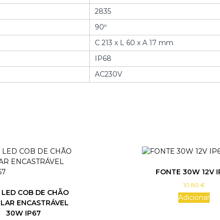
J
2835
E
T
90º
O
R
C 213 x L 60 x A 17 mm
L
IP68
E
D
AC230V
A
N
T
I
E
X
P
L
O
FONTE 30W 12V I
S
10.80
€
Ã
 LED COB DE CHÃO
O
Adicionar
ULAR ENCASTRÁVEL
4
30W IP67
0