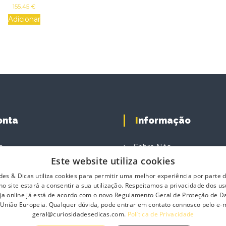
155.45
€
0
W
Adicionar
Conta
Informação
a
Sobre Nós
Este website utiliza cookies
e Compras
Contacte-nos
des & Dicas utiliza cookies para permitir uma melhor experiência por parte do
ompras
Profissionais
o site estará a consentir a sua utilização. Respeitamos a privacidade dos us
Política de Privacidade
loja online já está de acordo com o novo Regulamento Geral de Proteção de 
 União Europeia. Qualquer dúvida, pode entrar em contato connosco pelo e-m
Termos e Condições Gerai
geral@curiosidadesedicas.com.
Política de Privacidade
Termos e Condições de 