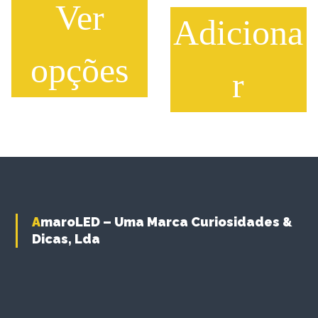
Ver
Adiciona
opções
r
T
h
i
s
p
r
o
d
AmaroLED – Uma Marca Curiosidades &
u
Dicas, Lda
c
t
h
a
s
m