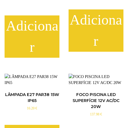
Adiciona
Adiciona
r
r
LÂMPADA E27 PAR38 15W
FOCO PISCINA LED
IP65
SUPERFÍCIE 12V AC/DC
20W
16.20
€
137.98
€