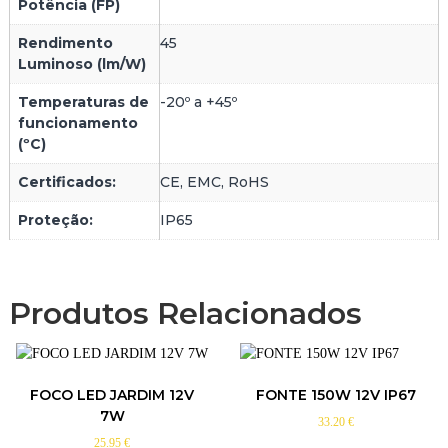
Potência (FP)
Rendimento
45
Luminoso (lm/W)
Temperaturas de
-20º a +45º
funcionamento
(ºC)
Certificados:
CE, EMC, RoHS
Proteção:
IP65
Produtos Relacionados
FOCO LED JARDIM 12V
FONTE 150W 12V IP67
7W
33.20
€
25.95
€