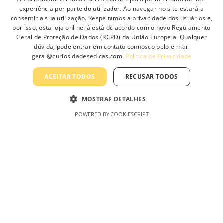
Sobre Nós
t
experiência por parte do utilizador. Ao navegar no site estará a
i
Contacte-nos
consentir a sua utilização. Respeitamos a privacidade dos usuários e,
o
por isso, esta loja online já está de acordo com o novo Regulamento
Profissionais
n
Geral de Proteção de Dados (RGPD) da União Europeia. Qualquer
s
dúvida, pode entrar em contato connosco pelo e-mail
Política de Privacidade
geral@curiosidadesedicas.com.
Política de Privacidade
m
Termos e Condições Gerais
a
ACEITAR TODOS
RECUSAR TODOS
y
Termos e Condições de Revenda
b
Livro de Reclamações On-Line
e
MOSTRAR DETALHES
c
POWERED BY COOKIESCRIPT
h
o
Curiosidades & Dicas, Lda
s
e
n
o
n
t
h
e
p