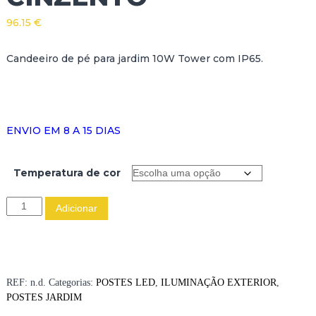
96.15
€
Candeeiro de pé para jardim 10W Tower com IP65.
ENVIO EM 8 A 15 DIAS
Temperatura de cor
Q
Adicionar
u
a
n
t
i
REF:
n.d.
Categorias:
POSTES LED
,
ILUMINAÇÃO EXTERIOR
,
d
POSTES JARDIM
a