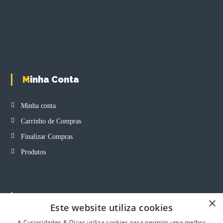
u
l
t
i
p
l
e
Minha Conta
v
a
r
Minha conta
i
Carrinho de Compras
a
n
Finalizar Compras
t
Produtos
s
.
T
h
e
Informação
×
Este website utiliza cookies
o
p
A Curiosidades & Dicas utiliza cookies para permitir uma melhor