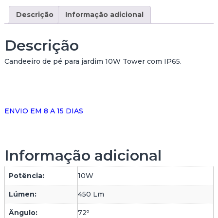
d
Descrição
Informação adicional
e
d
e
Descrição
P
O
Candeeiro de pé para jardim 10W Tower com IP65.
S
T
E
T
O
ENVIO EM 8 A 15 DIAS
W
E
R
1
Informação adicional
0
W
Potência:
10W
C
I
Lúmen:
450 Lm
N
Z
Ângulo:
72º