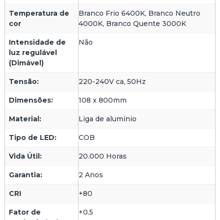
E
N
Temperatura de
Branco Frio 6400K, Branco Neutro
T
cor
4000K, Branco Quente 3000K
O
Intensidade de
Não
luz regulável
(Dimável)
Tensão:
220-240V ca, 50Hz
Dimensões:
108 x 800mm
Material:
Liga de alumínio
Tipo de LED:
COB
Vida Útil:
20.000 Horas
Garantia:
2 Anos
CRI
+80
Fator de
+0.5