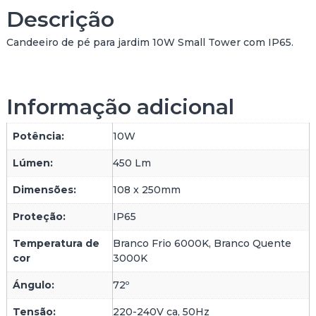
e
Descrição
P
O
Candeeiro de pé para jardim 10W Small Tower com IP65.
S
T
E
S
Informação adicional
M
A
Potência:
10W
L
L
Lúmen:
450 Lm
T
O
Dimensões:
108 x 250mm
W
E
Proteção:
IP65
R
1
Temperatura de
Branco Frio 6000K, Branco Quente
0
cor
3000K
W
Ángulo:
72º
B
R
Tensão:
220-240V ca, 50Hz
A