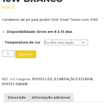
58.84
€
Candeeiro de pé para jardim 10W Small Tower com IP65.
Disponibilidade: Envio em 8 à 15 dias
Temperatura de cor
Q
Adicionar
u
a
n
t
i
REF:
n.d.
Categorias:
POSTES LED
,
ILUMINAÇÃO EXTERIOR
,
d
POSTES JARDIM
a
d
Descrição
Informação adicional
e
d