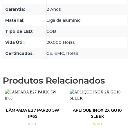
N
Garantia:
2 Anos
C
O
Material:
Liga de alumínio
Tipo de LED:
COB
Vida Útil:
20.000 Horas
Certificados:
CE, EMC, RoHS
Produtos Relacionados
LÂMPADA E27 PAR20 5W
APLIQUE INOX 2X GU10
IP65
SLEEK
9.70
€
26.40
€