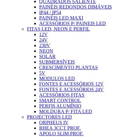
QUADRADOS SALIENTE
PAINÉIS REDONDOS DIMÁVEIS
IP44 / IP54
PAINÉIS LED MAXI
ACESSÓRIOS P/ PAINEIS LED
FITAS LED, NEON E PERFIL
12V
24V
230V
NEON
SOLAR
SUBMERSÍVEIS
CRESCIMENTO PLANTAS
5V
MODULOS LED
FONTES E ACESSÓRIOS 12V
FONTES E ACESSÓRIOS 24V
ACESSÓRIOS FITAS
SMART CONTROL
PERFIS ALUMÍNIO
MOLDURA P/ FITA LED
PROJECTORES LED
ORPHEUS IV
RHEA 3CCT PROF.
APOLO SLIM PROF.