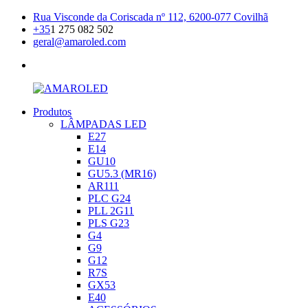
Skip
Rua Visconde da Coriscada nº 112, 6200-077 Covilhã
to
+35
1 275 082 502
content
geral@amaroled.com
facebook
Produtos
AMAROLED
Iluminação
LÂMPADAS LED
LED
E27
E14
GU10
GU5.3 (MR16)
AR111
PLC G24
PLL 2G11
PLS G23
G4
G9
G12
R7S
GX53
E40