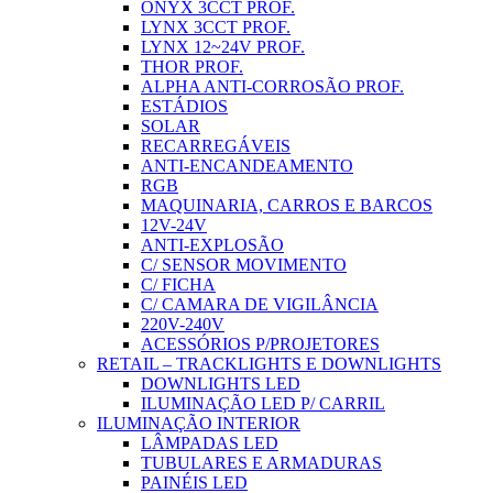
ONYX 3CCT PROF.
LYNX 3CCT PROF.
LYNX 12~24V PROF.
THOR PROF.
ALPHA ANTI-CORROSÃO PROF.
ESTÁDIOS
SOLAR
RECARREGÁVEIS
ANTI-ENCANDEAMENTO
RGB
MAQUINARIA, CARROS E BARCOS
12V-24V
ANTI-EXPLOSÃO
C/ SENSOR MOVIMENTO
C/ FICHA
C/ CAMARA DE VIGILÂNCIA
220V-240V
ACESSÓRIOS P/PROJETORES
RETAIL – TRACKLIGHTS E DOWNLIGHTS
DOWNLIGHTS LED
ILUMINAÇÃO LED P/ CARRIL
ILUMINAÇÃO INTERIOR
LÂMPADAS LED
TUBULARES E ARMADURAS
PAINÉIS LED