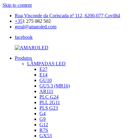
Skip to content
Rua Visconde da Coriscada nº 112, 6200-077 Covilhã
+35
1 275 082 502
geral@amaroled.com
facebook
Produtos
AMAROLED
Iluminação
LÂMPADAS LED
LED
E27
E14
GU10
GU5.3 (MR16)
AR111
PLC G24
PLL 2G11
PLS G23
G4
G9
G12
R7S
GX53