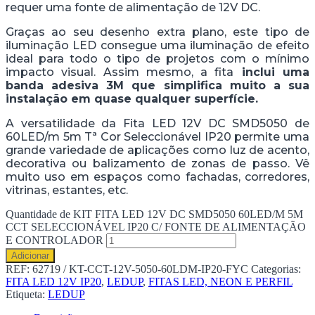
requer uma fonte de alimentação de 12V DC.
Graças ao seu desenho extra plano, este tipo de
iluminação LED consegue uma iluminação de efeito
ideal para todo o tipo de projetos com o mínimo
impacto visual. Assim mesmo, a fita
inclui uma
banda adesiva 3M que simplifica muito a sua
instalação em quase qualquer superfície.
A versatilidade da Fita LED 12V DC SMD5050 de
60LED/m 5m Tª Cor Seleccionável IP20 permite uma
grande variedade de aplicações como luz de acento,
decorativa ou balizamento de zonas de passo. Vê
muito uso em espaços como fachadas, corredores,
vitrinas, estantes, etc.
Quantidade de KIT FITA LED 12V DC SMD5050 60LED/M 5M
CCT SELECCIONÁVEL IP20 C/ FONTE DE ALIMENTAÇÃO
E CONTROLADOR
Adicionar
REF:
62719 / KT-CCT-12V-5050-60LDM-IP20-FYC
Categorias:
FITA LED 12V IP20
,
LEDUP
,
FITAS LED, NEON E PERFIL
Etiqueta:
LEDUP