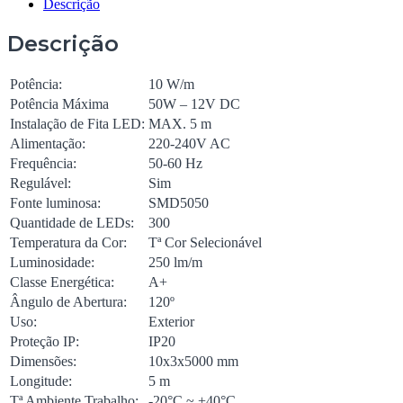
Descrição
Descrição
Potência:
10 W/m
Potência Máxima
50W – 12V DC
Instalação de Fita LED:
MAX. 5 m
Alimentação:
220-240V AC
Frequência:
50-60 Hz
Regulável:
Sim
Fonte luminosa:
SMD5050
Quantidade de LEDs:
300
Temperatura da Cor:
Tª Cor Selecionável
Luminosidade:
250 lm/m
Classe Energética:
A+
Ângulo de Abertura:
120º
Uso:
Exterior
Proteção IP:
IP20
Dimensões:
10x3x5000 mm
Longitude:
5 m
Tª Ambiente Trabalho:
-20°C ~ +40°C