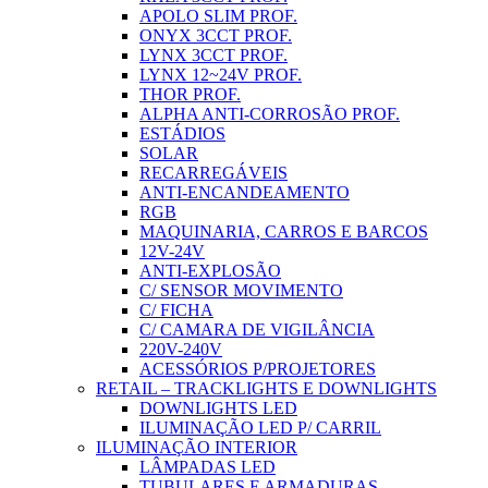
APOLO SLIM PROF.
ONYX 3CCT PROF.
LYNX 3CCT PROF.
LYNX 12~24V PROF.
THOR PROF.
ALPHA ANTI-CORROSÃO PROF.
ESTÁDIOS
SOLAR
RECARREGÁVEIS
ANTI-ENCANDEAMENTO
RGB
MAQUINARIA, CARROS E BARCOS
12V-24V
ANTI-EXPLOSÃO
C/ SENSOR MOVIMENTO
C/ FICHA
C/ CAMARA DE VIGILÂNCIA
220V-240V
ACESSÓRIOS P/PROJETORES
RETAIL – TRACKLIGHTS E DOWNLIGHTS
DOWNLIGHTS LED
ILUMINAÇÃO LED P/ CARRIL
ILUMINAÇÃO INTERIOR
LÂMPADAS LED
TUBULARES E ARMADURAS