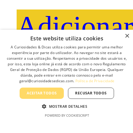
Adiciona
×
Este website utiliza cookies
A Curiosidades & Dicas utiliza cookies para permitir uma melhor
experiência por parte do utilizador. Ao navegar no site estará a
consentir a sua utilização. Respeitamos a privacidade dos usuários e,
LÂMPADA LED E27 5W G45
por isso, esta loja online já está de acordo com o novo Regulamento
Geral de Proteção de Dados (RGPD) da União Europeia. Qualquer
ECO
dúvida, pode entrar em contato connosco pelo e-mail
geral@curiosidadesedicas.com.
Política de Privacidade
1.10
€
ACEITAR TODOS
RECUSAR TODOS
MOSTRAR DETALHES
POWERED BY COOKIESCRIPT