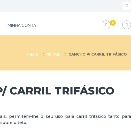
f
a
0
c
MINHA CONTA
e
b
o
Início
RETAIL
GANCHO P/ CARRIL TRIFÁSICO
o
k
/ CARRIL TRIFÁSICO
ais, permitem-lhe o seu uso para carril trifásico tanto para
sobre o teto.