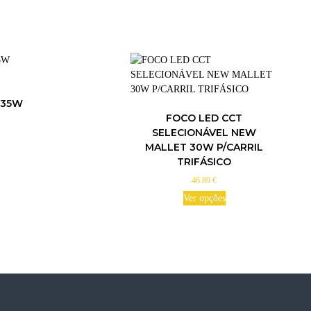
 35W
FOCO LED CCT
SELECIONÁVEL NEW
MALLET 30W P/CARRIL
TRIFÁSICO
46.89
€
Ver opções
T
h
i
s
p
r
o