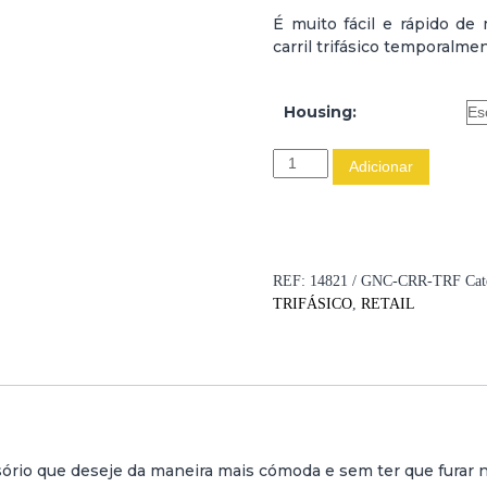
É muito fácil e rápido de
carril trifásico temporal
Housing:
Q
Adicionar
u
a
n
t
i
REF:
14821 / GNC-CRR-TRF
Cat
d
TRIFÁSICO
,
RETAIL
a
d
e
d
e
G
A
ório que deseje da maneira mais cómoda e sem ter que furar
N