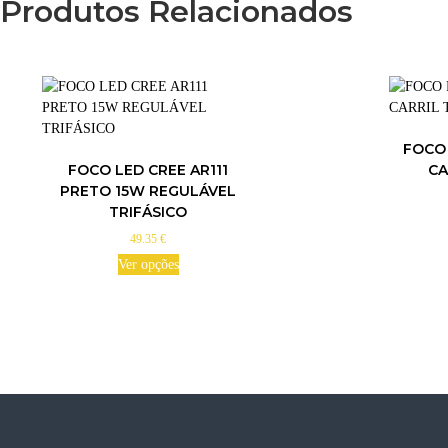
Produtos Relacionados
FOCO 
FOCO LED CREE AR111
CA
PRETO 15W REGULÁVEL
TRIFÁSICO
49.35
€
T
h
Ver opções
T
i
h
s
i
p
s
r
p
o
r
d
o
u
d
c