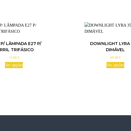
P/ LÂMPADA E27 P/
DOWNLIGHT LYRA
RRIL TRIFÁSICO
DIMÁVEL
13.68
€
69.40
€
Ver opções
Ver opções
T
h
i
s
p
r
o
d
u
c