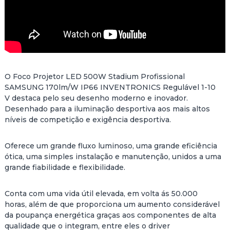
r
o
u
g
h
1
,
O Foco Projetor LED 500W Stadium Profissional
1
SAMSUNG 170lm/W IP66 INVENTRONICS Regulável 1-10
3
V destaca pelo seu desenho moderno e inovador.
8
Desenhado para a iluminação desportiva aos mais altos
.
níveis de competição e exigência desportiva.
4
4
Oferece um grande fluxo luminoso, uma grande eficiência
ótica, uma simples instalação e manutenção, unidos a uma
€
grande fiabilidade e flexibilidade.
Conta com uma vida útil elevada, em volta ás 50.000
horas, além de que proporciona um aumento considerável
da poupança energética graças aos componentes de alta
qualidade que o integram, entre eles o driver