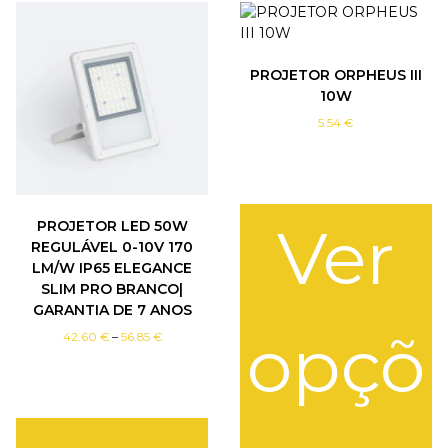
U
M
P
PROJETOR ORPHEUS III
R
10W
O
F
5.54
€
I
S
S
I
Ver
O
PROJETOR LED 50W
N
REGULÁVEL 0-10V 170
A
LM/W IP65 ELEGANCE
L
SLIM PRO BRANCO|
S
GARANTIA DE 7 ANOS
A
opçõ
P
42.60
€
–
56.85
€
M
r
S
i
c
U
e
N
r
G
a