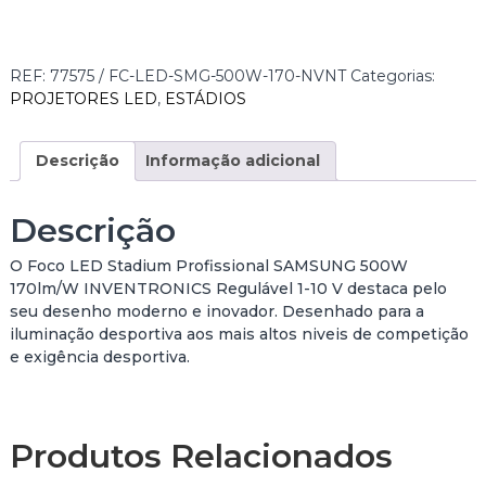
a
n
t
i
REF:
77575 / FC-LED-SMG-500W-170-NVNT
Categorias:
d
PROJETORES LED
,
ESTÁDIOS
a
d
e
Descrição
Informação adicional
d
e
Descrição
F
O
O Foco LED Stadium Profissional SAMSUNG 500W
C
170lm/W INVENTRONICS Regulável 1-10 V destaca pelo
O
seu desenho moderno e inovador. Desenhado para a
L
iluminação desportiva aos mais altos niveis de competição
E
e exigência desportiva.
D
S
T
A
Produtos Relacionados
D
I