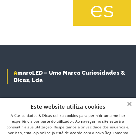
es
7
n
s
s
.
€
m
t
T
a
h
h
r
T
y
e
o
h
b
o
u
i
e
p
g
s
c
t
h
p
h
2
i
r
o
,
o
0
o
s
n
2
AmaroLED – Uma Marca Curiosidades &
d
e
s
0
Dicas, Lda
u
n
m
.
c
o
a
7
t
n
9
y
h
t
b
×
€
a
Este website utiliza cookies
h
e
s
e
c
A Curiosidades & Dicas utiliza cookies para permitir uma melhor
m
p
h
experiência por parte do utilizador. Ao navegar no site estará a
u
r
o
consentir a sua utilização. Respeitamos a privacidade dos usuários e,
l
o
s
por isso, esta loja online já está de acordo com o novo Regulamento