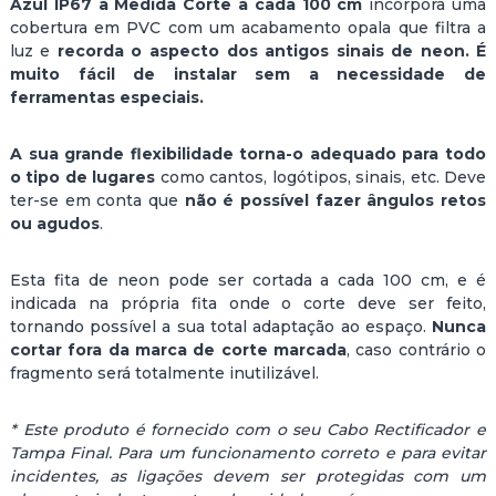
Azul IP67 à Medida Corte a cada 100 cm
incorpora uma
A
cobertura em PVC com um acabamento opala que filtra a
N
luz e
recorda o aspecto dos antigos sinais de neon. É
E
muito fácil de instalar sem a necessidade de
Ó
ferramentas especiais.
N
L
A sua grande flexibilidade torna-o adequado para todo
E
o tipo de lugares
como cantos, logótipos, sinais, etc. Deve
D
ter-se em conta que
não é possível fazer ângulos retos
7
ou agudos
.
.
5
W
Esta fita de neon pode ser cortada a cada 100 cm, e é
/
indicada na própria fita onde o corte deve ser feito,
M
tornando possível a sua total adaptação ao espaço.
Nunca
R
cortar fora da marca de corte marcada
, caso contrário o
E
fragmento será totalmente inutilizável.
G
U
* Este produto é fornecido com o seu Cabo Rectificador e
L
Tampa Final. Para um funcionamento correto e para evitar
Á
incidentes, as ligações devem ser protegidas com um
V