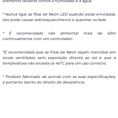
elemento isolante contra a humidade e a água.
E
L
2
* Nunca ligar as fitas de Neon LED quando estão enroladas,
2
isto pode causar sobreaquecimento e queimar os leds.
0
V
* É recomendado não alimentar mais de 40m
A
continuamente com um controlador.
C
1
0
*É recomendado que as Fitas de Neon sejam mantidas em
0
locais ventilados sem exposição directa ao sol e que a
L
temperatura não exceda os 40ºC para um uso correcto.
E
D
* Produto fabricado de acordo com as suas especificações,
/
e portanto isento do direito de desistência.
M
S
E
M
I
C
I