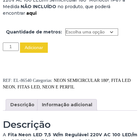
1
Medida
NÃO INCLUÍDO
no produto, que poderá
2
encontrar
aqui
.
9
4
Quantidade de metros:
€
Q
t
Adicionar
u
h
a
r
n
o
t
u
i
g
REF:
EL-86540
Categorias:
NEON SEMICIRCULAR 180º
,
FITA LED
d
h
NEON
,
FITAS LED, NEON E PERFIL
a
2
d
7
Descrição
Informação adicional
e
4
d
.
e
3
Descrição
F
5
I
A
Fita Neon LED 7,5 W/m Regulável 220V AC 100 LED/m
T
€