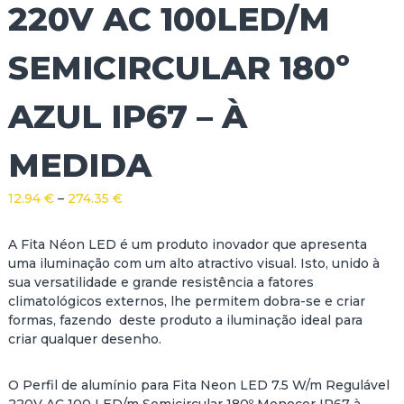
220V AC 100LED/M
SEMICIRCULAR 180º
AZUL IP67 – À
MEDIDA
P
12.94
€
–
274.35
€
r
i
A Fita Néon LED é um produto inovador que apresenta
c
uma iluminação com um alto atractivo visual. Isto, unido à
e
sua versatilidade e grande resistência a fatores
r
climatológicos externos, lhe permitem dobra-se e criar
a
formas, fazendo deste produto a iluminação ideal para
n
criar qualquer desenho.
g
e
O Perfil de alumínio para Fita Neon LED 7.5 W/m Regulável
:
220V AC 100 LED/m Semicircular 180º Monocor IP67 à