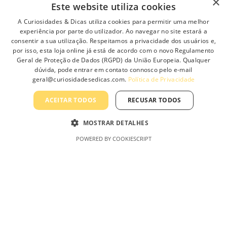
×
n
s
Este website utiliza cookies
s
m
A Curiosidades & Dicas utiliza cookies para permitir uma melhor
m
u
experiência por parte do utilizador. Ao navegar no site estará a
a
l
consentir a sua utilização. Respeitamos a privacidade dos usuários e,
y
t
por isso, esta loja online já está de acordo com o novo Regulamento
b
i
Geral de Proteção de Dados (RGPD) da União Europeia. Qualquer
e
p
dúvida, pode entrar em contato connosco pelo e-mail
c
l
geral@curiosidadesedicas.com.
Política de Privacidade
Minha Conta
h
e
o
v
ACEITAR TODOS
RECUSAR TODOS
s
a
Minha conta
e
r
MOSTRAR DETALHES
n
Carrinho de Compras
i
POWERED BY COOKIESCRIPT
o
a
Finalizar Compras
n
n
Produtos
t
t
h
s
e
.
p
T
r
h
Informação
o
e
d
o