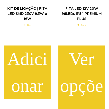
KIT DE LIGAÇÃO | FITA
FITA LED 12V 20W
LED SMD 230V 9.3W e
96LEDs IP54 PREMIUM
16W
PLUS
3.30
€
35.05
€
Adici
Ver
onar
opçõe