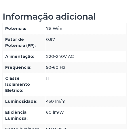
R
C
Informação adicional
U
L
Potência:
7.5 W/m
A
R
Fator de
0.97
1
Potência (FP):
8
0
Alimentação:
220-240V AC
º
A
Frequência:
50-60 Hz
Z
Classe
II
U
Isolamento
L
Elétrico:
I
P
Luminosidade:
450 lm/m
6
7
Eficiência
60 lm/W
–
Luminosa:
À
M