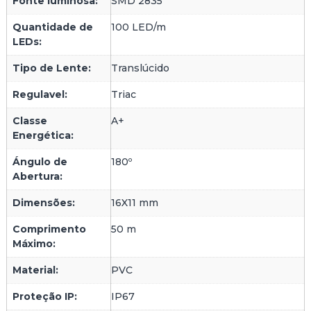
Fonte luminosa:
SMD 2835
E
D
Quantidade de
100 LED/m
I
LEDs:
D
A
Tipo de Lente:
Translúcido
Regulavel:
Triac
Classe
A+
Energética:
Ángulo de
180º
Abertura:
Dimensões:
16X11 mm
Comprimento
50 m
Máximo:
Material:
PVC
Proteção IP:
IP67