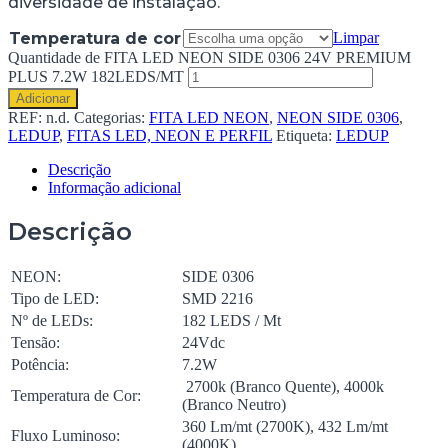
diversidade de instalação.
Temperatura de cor
Limpar
Quantidade de FITA LED NEON SIDE 0306 24V PREMIUM
PLUS 7.2W 182LEDS/MT
Adicionar
REF:
n.d.
Categorias:
FITA LED NEON
,
NEON SIDE 0306
,
LEDUP
,
FITAS LED, NEON E PERFIL
Etiqueta:
LEDUP
Descrição
Informação adicional
Descrição
NEON:
SIDE 0306
Tipo de LED:
SMD 2216
Nº de LEDs:
182 LEDS / Mt
Tensão:
24Vdc
Potência:
7.2W
2700k (Branco Quente), 4000k
Temperatura de Cor:
(Branco Neutro)
360 Lm/mt (2700K), 432 Lm/mt
Fluxo Luminoso:
(4000K)