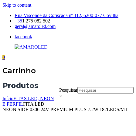
Skip to content
Rua Visconde da Coriscada nº 112, 6200-077 Covilhã
+35
1 275 082 502
geral@amaroled.com
facebook
0
AMAROLED
Iluminação
LED
Carrinho
Produtos
Pesquisar
×
Início
FITAS LED, NEON
E PERFIL
FITA LED
NEON SIDE 0306 24V PREMIUM PLUS 7.2W 182LEDS/MT