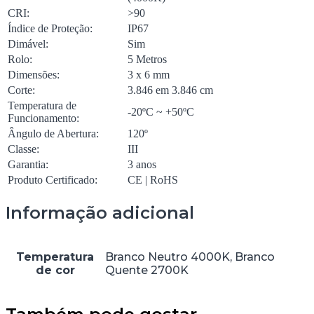
CRI:
>90
Índice de Proteção:
IP67
Dimável:
Sim
Rolo:
5 Metros
Dimensões:
3 x 6 mm
Corte:
3.846 em 3.846 cm
Temperatura de
-20ºC ~ +50ºC
Funcionamento:
Ângulo de Abertura:
120º
Classe:
III
Garantia:
3 anos
Produto Certificado:
CE | RoHS
Informação adicional
Temperatura
Branco Neutro 4000K, Branco
de cor
Quente 2700K