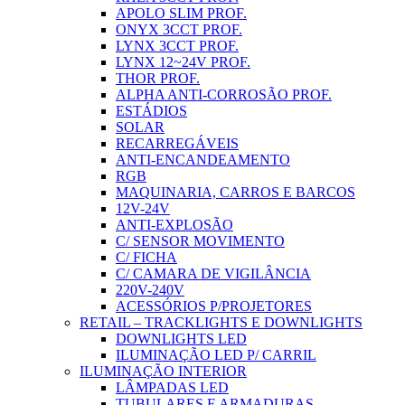
APOLO SLIM PROF.
ONYX 3CCT PROF.
LYNX 3CCT PROF.
LYNX 12~24V PROF.
THOR PROF.
ALPHA ANTI-CORROSÃO PROF.
ESTÁDIOS
SOLAR
RECARREGÁVEIS
ANTI-ENCANDEAMENTO
RGB
MAQUINARIA, CARROS E BARCOS
12V-24V
ANTI-EXPLOSÃO
C/ SENSOR MOVIMENTO
C/ FICHA
C/ CAMARA DE VIGILÂNCIA
220V-240V
ACESSÓRIOS P/PROJETORES
RETAIL – TRACKLIGHTS E DOWNLIGHTS
DOWNLIGHTS LED
ILUMINAÇÃO LED P/ CARRIL
ILUMINAÇÃO INTERIOR
LÂMPADAS LED
TUBULARES E ARMADURAS