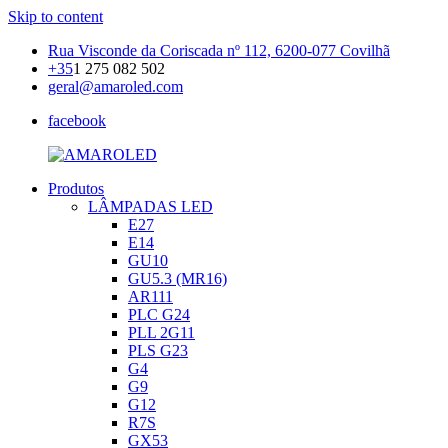
Skip to content
Rua Visconde da Coriscada nº 112, 6200-077 Covilhã
+35
1 275 082 502
geral@amaroled.com
facebook
Produtos
AMAROLED
Iluminação
LÂMPADAS LED
LED
E27
E14
GU10
GU5.3 (MR16)
AR111
PLC G24
PLL 2G11
PLS G23
G4
G9
G12
R7S
GX53