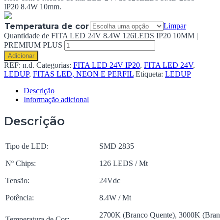
IP20 8.4W 10mm.
Temperatura de cor
Limpar
Quantidade de FITA LED 24V 8.4W 126LEDS IP20 10MM |
PREMIUM PLUS
Adicionar
REF:
n.d.
Categorias:
FITA LED 24V IP20
,
FITA LED 24V
,
LEDUP
,
FITAS LED, NEON E PERFIL
Etiqueta:
LEDUP
Descrição
Informação adicional
Descrição
Tipo de LED:
SMD 2835
Nº Chips:
126 LEDS / Mt
Tensão:
24Vdc
Potência:
8.4W / Mt
2700K (Branco Quente), 3000K (Bran
Temperatura de Cor: