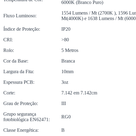
6000K (Branco Puro)
1554 Lumens / Mt (2700K ), 1596 Lu
Fluxo Luminoso:
Mt(4000K) e 1638 Lumens / Mt (6000
Índice de Proteção:
IP20
CRI:
>80
Rolo:
5 Metros
Cor da Base:
Branca
Largura da Fita:
10mm
Espessura PCB:
3oz
Corte:
7.142 em 7.142cm
Grau de Proteção:
III
Grupo segurança
RG0
fotobiológica EN62471:
Classe Energética:
B