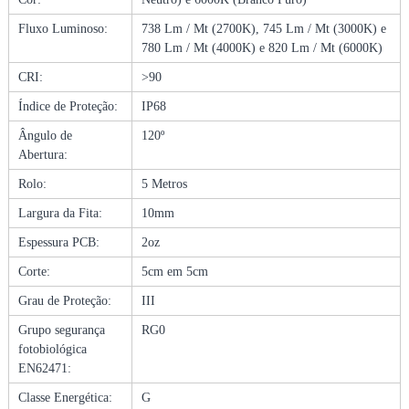
4
V
Fluxo Luminoso:
738 Lm / Mt (2700K), 745 Lm / Mt (3000K) e
1
780 Lm / Mt (4000K) e 820 Lm / Mt (6000K)
0
CRI:
>90
W
C
Índice de Proteção:
IP68
O
Ângulo de
120º
B
Abertura:
I
P
Rolo:
5 Metros
6
Largura da Fita:
10mm
8
P
Espessura PCB:
2oz
R
Corte:
5cm em 5cm
E
M
Grau de Proteção:
III
I
Grupo segurança
RG0
U
fotobiológica
M
EN62471:
P
L
Classe Energética:
G