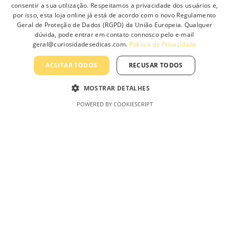
Informação
consentir a sua utilização. Respeitamos a privacidade dos usuários e,
o
o
por isso, esta loja online já está de acordo com o novo Regulamento
n
n
Geral de Proteção de Dados (RGPD) da União Europeia. Qualquer
t
t
Sobre Nós
dúvida, pode entrar em contato connosco pelo e-mail
h
h
geral@curiosidadesedicas.com.
Política de Privacidade
Contacte-nos
e
e
p
p
Profissionais
ACEITAR TODOS
RECUSAR TODOS
r
r
Política de Privacidade
o
o
MOSTRAR DETALHES
d
d
Termos e Condições Gerais
POWERED BY COOKIESCRIPT
u
u
Termos e Condições de Revenda
c
c
Livro de Reclamações On-Line
t
t
p
p
a
a
g
g
e
e
Curiosidades & Dicas, Lda