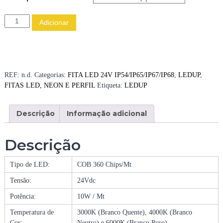
Q
Adicionar
u
a
n
t
i
REF:
n.d.
Categorias:
FITA LED 24V IP54/IP65/IP67/IP68
,
LEDUP
,
d
FITAS LED, NEON E PERFIL
Etiqueta:
LEDUP
a
d
Descrição
Informação adicional
e
d
e
Descrição
F
I
Tipo de LED:
COB 360 Chips/Mt
T
A
Tensão:
24Vdc
L
Potência:
10W / Mt
E
D
Temperatura de
3000K (Branco Quente), 4000K (Branco
2
Cor:
Neutro) e 6000K (Branco Puro)