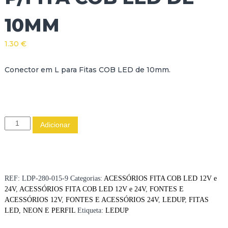
10MM
1.30
€
Conector em L para Fitas COB LED de 10mm.
Q
Adicionar
u
a
n
t
i
REF:
LDP-280-015-9
Categorias:
ACESSÓRIOS FITA COB LED 12V e
d
24V
,
ACESSÓRIOS FITA COB LED 12V e 24V
,
FONTES E
a
ACESSÓRIOS 12V
,
FONTES E ACESSÓRIOS 24V
,
LEDUP
,
FITAS
d
LED, NEON E PERFIL
Etiqueta:
LEDUP
e