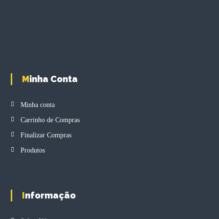
a
y
b
e
c
h
o
Minha Conta
s
e
n
Minha conta
o
Carrinho de Compras
n
t
Finalizar Compras
h
Produtos
e
p
r
o
d
Informação
u
c