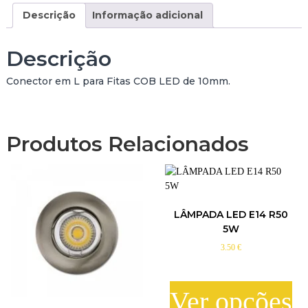
d
Descrição
Informação adicional
e
C
O
Descrição
N
E
Conector em L para Fitas COB LED de 10mm.
C
T
O
R
Produtos Relacionados
E
M
L
P
/
LÂMPADA LED E14 R50
F
5W
I
T
3.50
€
A
C
O
Ver opções
B