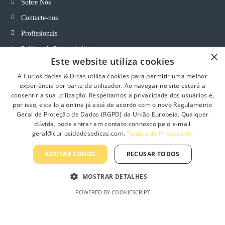
Sobre Nós
t
p
Contacte-nos
a
Profissionais
g
e
Política de Privacidade
×
Este website utiliza cookies
Termos e Condições Gerais
A Curiosidades & Dicas utiliza cookies para permitir uma melhor
Termos e Condições de Revenda
experiência por parte do utilizador. Ao navegar no site estará a
consentir a sua utilização. Respeitamos a privacidade dos usuários e,
Livro de Reclamações On-Line
por isso, esta loja online já está de acordo com o novo Regulamento
Geral de Proteção de Dados (RGPD) da União Europeia. Qualquer
dúvida, pode entrar em contato connosco pelo e-mail
geral@curiosidadesedicas.com.
Política de Privacidade
Curiosidades & Dicas, Lda
ACEITAR TODOS
RECUSAR TODOS
MOSTRAR DETALHES
POWERED BY COOKIESCRIPT