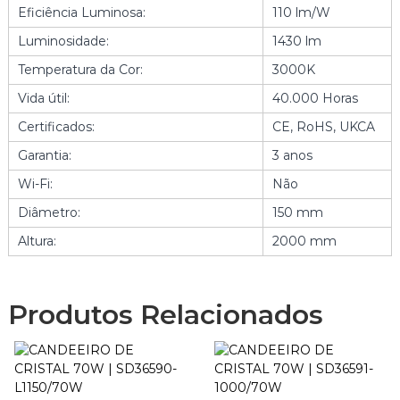
L
Eficiência Luminosa:
110 lm/W
E
Luminosidade:
1430 lm
D
1
Temperatura da Cor:
3000K
3
Vida útil:
40.000 Horas
W
M
Certificados:
CE, RoHS, UKCA
E
Garantia:
3 anos
T
A
Wi-Fi:
Não
L
Diâmetro:
150 mm
T
A
Altura:
2000 mm
D
I
M
Produtos Relacionados