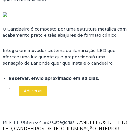
O Candeeiro é composto por uma estrutura metálica com
acabamento preto e três abajures de formato cónico .
Integra um inovador sistema de iluminação LED que
oferece uma luz quente que proporcionará uma
sensação de Lar onde quer que instale o candeeiro.
Reservar, envio aproximado em 90 dias.
Q
Adicionar
u
a
n
t
i
REF:
EL108847-221580
Categorias:
CANDEEIROS DE TETO
d
LED
,
CANDEEIROS DE TETO
,
ILUMINAÇÃO INTERIOR
a