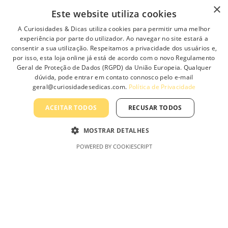
.
×
Este website utiliza cookies
T
h
Informação
A Curiosidades & Dicas utiliza cookies para permitir uma melhor
e
experiência por parte do utilizador. Ao navegar no site estará a
o
consentir a sua utilização. Respeitamos a privacidade dos usuários e,
Sobre Nós
p
por isso, esta loja online já está de acordo com o novo Regulamento
Geral de Proteção de Dados (RGPD) da União Europeia. Qualquer
t
Contacte-nos
dúvida, pode entrar em contato connosco pelo e-mail
i
geral@curiosidadesedicas.com.
Política de Privacidade
Profissionais
o
n
Política de Privacidade
ACEITAR TODOS
RECUSAR TODOS
s
Termos e Condições Gerais
m
MOSTRAR DETALHES
a
Termos e Condições de Revenda
y
POWERED BY COOKIESCRIPT
Livro de Reclamações On-Line
b
e
c
h
Curiosidades & Dicas, Lda
o
s
e