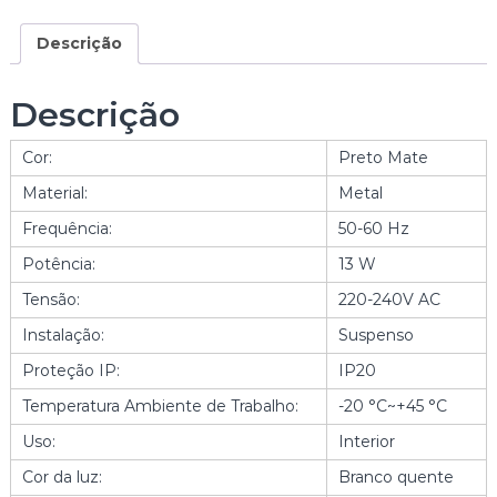
d
e
Descrição
d
e
Descrição
C
A
Cor:
Preto Mate
N
D
Material:
Metal
E
Frequência:
50-60 Hz
E
I
Potência:
13 W
R
O
Tensão:
220-240V AC
S
Instalação:
Suspenso
U
S
Proteção IP:
IP20
P
Temperatura Ambiente de Trabalho:
-20 °C~+45 °C
E
N
Uso:
Interior
S
Cor da luz:
Branco quente
O