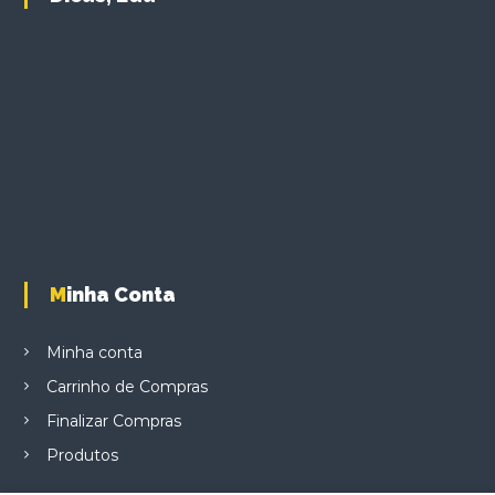
c
t
h
a
s
m
u
l
t
i
p
l
Minha Conta
e
v
a
Minha conta
r
Carrinho de Compras
i
a
Finalizar Compras
n
Produtos
t
s