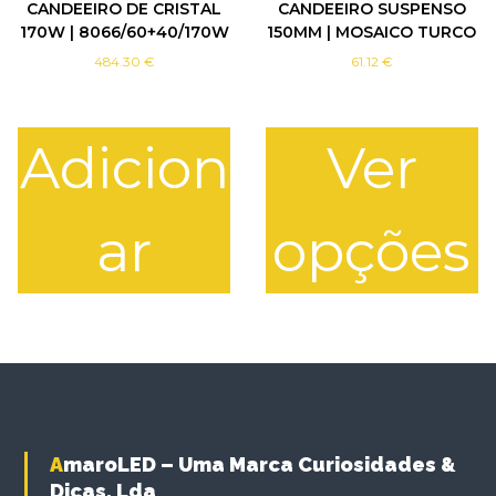
CANDEEIRO DE CRISTAL
CANDEEIRO SUSPENSO
170W | 8066/60+40/170W
150MM | MOSAICO TURCO
484.30
€
61.12
€
Adicion
Ver
ar
opções
T
h
i
s
p
r
o
AmaroLED – Uma Marca Curiosidades &
d
Dicas, Lda
u