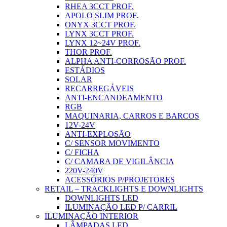
RHEA 3CCT PROF.
APOLO SLIM PROF.
ONYX 3CCT PROF.
LYNX 3CCT PROF.
LYNX 12~24V PROF.
THOR PROF.
ALPHA ANTI-CORROSÃO PROF.
ESTÁDIOS
SOLAR
RECARREGÁVEIS
ANTI-ENCANDEAMENTO
RGB
MAQUINARIA, CARROS E BARCOS
12V-24V
ANTI-EXPLOSÃO
C/ SENSOR MOVIMENTO
C/ FICHA
C/ CAMARA DE VIGILÂNCIA
220V-240V
ACESSÓRIOS P/PROJETORES
RETAIL – TRACKLIGHTS E DOWNLIGHTS
DOWNLIGHTS LED
ILUMINAÇÃO LED P/ CARRIL
ILUMINAÇÃO INTERIOR
LÂMPADAS LED