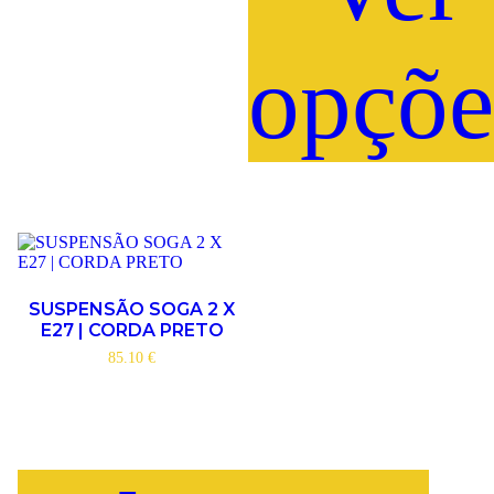
opçõe
This
product
has
multiple
variants.
The
options
SUSPENSÃO SOGA 2 X
may
E27 | CORDA PRETO
be
chosen
85.10
€
on
the
product
page