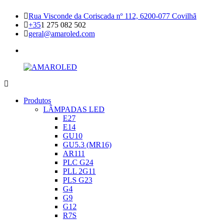
Skip
Rua Visconde da Coriscada nº 112, 6200-077 Covilhã
to
+35
1 275 082 502
content
geral@amaroled.com
facebook
AMAROLED
Iluminação
Produtos
LED
LÂMPADAS LED
E27
E14
GU10
GU5.3 (MR16)
AR111
PLC G24
PLL 2G11
PLS G23
G4
G9
G12
R7S