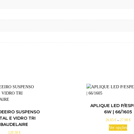
APLIQUE LED P/ES
DEEIRO SUSPENSO
6W | 66/1605
TAL E VIDRO TRI
P
26.65
€
–
27.90
€
BAUDELAIRE
r
Ver opções
i
129.50
€
T