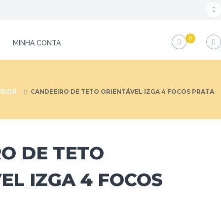
f
a
0
c
MINHA CONTA
e
b
o
ERIOR
CANDEEIRO DE TETO ORIENTÁVEL IZGA 4 FOCOS PRATA
o
k
O DE TETO
EL IZGA 4 FOCOS