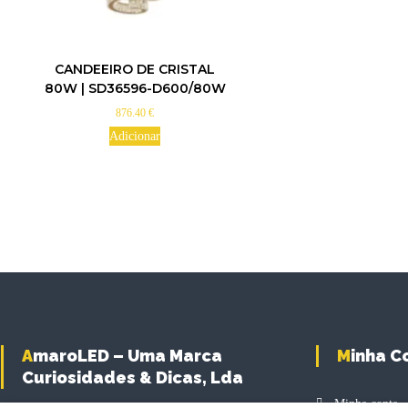
T
h
CANDEEIRO DE CRISTAL
i
80W | SD36596-D600/80W
s
876.40
€
p
r
Adicionar
o
d
u
c
t
h
a
s
m
u
l
AmaroLED – Uma Marca
Minha 
t
Curiosidades & Dicas, Lda
i
p
Minha conta