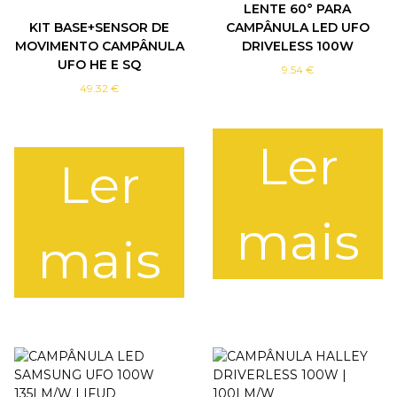
LENTE 60° PARA
E
KIT BASE+SENSOR DE
CAMPÂNULA LED UFO
G
MOVIMENTO CAMPÂNULA
DRIVELESS 100W
U
UFO HE E SQ
9.54
€
L
49.32
€
Á
V
E
Ler
L
Ler
mais
mais