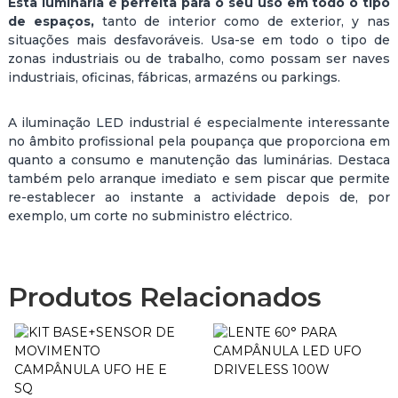
Esta luminária é perfeita para o seu uso em todo o tipo
F
de espaços,
tanto de interior como de exterior, y nas
O
situações mais desfavoráveis. Usa-se em todo o tipo de
2
zonas industriais ou de trabalho, como possam ser naves
0
industriais, oficinas, fábricas, armazéns ou parkings.
0
W
1
A iluminação LED industrial é especialmente interessante
6
no âmbito profissional pela poupança que proporciona em
0
quanto a consumo e manutenção das luminárias. Destaca
L
também pelo arranque imediato e sem piscar que permite
M
re-establecer ao instante a actividade depois de, por
/
exemplo, um corte no subministro eléctrico.
W
M
E
A
Produtos Relacionados
N
W
E
L
L
R