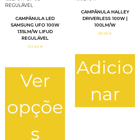
CAMPÂNULA HALLEY
CAMPÂNULA LED
DRIVERLESS 100W |
SAMSUNG UFO 100W
100LM/W
135LM/W LIFUD
88.56
€
REGULÁVEL
102.84
€
Adicio
Ver
nar
opçõe
s