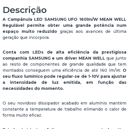
e
Descrição
C
A
A Campânula LED SAMSUNG UFO 160lm/W MEAN WELL
M
Regulável permite obter uma grande potência num
P
espaço muito reduzido
graças aos avances de última
Â
geração que incorpora.
N
U
L
Conta com LEDs de alta eficiência da prestigiosa
A
companhia SAMSUNG e um driver MEAN WELL
que junto
L
ao resto de componentes de grande qualidade que tem
E
montados conseguem uma eficiência de até 160 lm/W.
O
D
seu fluxo lumínico pode regular-se de 1-10V para ajustar
S
a intensidade de luz emitida, em função das
A
necessidades do momento.
M
S
O seu novidoso dissipador acabado em alumínio mantém
U
constante a temperatura de trabalho elimando o calor de
N
forma muito eficaz.
G
U