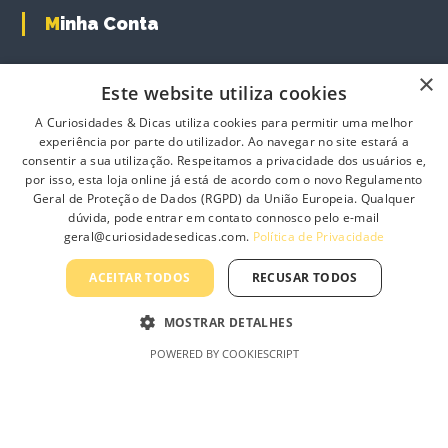
l
Minha Conta
e
v
a
Minha conta
×
r
Este website utiliza cookies
Carrinho de Compras
i
A Curiosidades & Dicas utiliza cookies para permitir uma melhor
a
Finalizar Compras
experiência por parte do utilizador. Ao navegar no site estará a
n
consentir a sua utilização. Respeitamos a privacidade dos usuários e,
Produtos
t
por isso, esta loja online já está de acordo com o novo Regulamento
s
Geral de Proteção de Dados (RGPD) da União Europeia. Qualquer
.
dúvida, pode entrar em contato connosco pelo e-mail
T
geral@curiosidadesedicas.com.
Política de Privacidade
h
Informação
e
ACEITAR TODOS
RECUSAR TODOS
o
Sobre Nós
p
MOSTRAR DETALHES
t
Contacte-nos
POWERED BY COOKIESCRIPT
i
Profissionais
o
n
Política de Privacidade
s
Termos e Condições Gerais
m