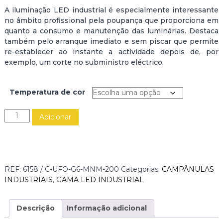
A iluminação LED industrial é especialmente interessante
no âmbito profissional pela poupança que proporciona em
quanto a consumo e manutenção das luminárias. Destaca
também pelo arranque imediato e sem piscar que permite
re-establecer ao instante a actividade depois de, por
exemplo, um corte no subministro eléctrico.
Temperatura de cor
Q
Adicionar
u
a
n
t
i
REF:
6158 / C-UFO-G6-MNM-200
Categorias:
CAMPÂNULAS
d
INDUSTRIAIS
,
GAMA LED INDUSTRIAL
a
d
e
Descrição
Informação adicional
d