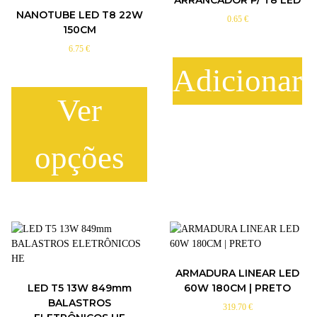
NANOTUBE LED T8 22W
0.65
€
150CM
6.75
€
Adicionar
Ver
opções
T
h
i
s
p
r
ARMADURA LINEAR LED
o
LED T5 13W 849mm
60W 180CM | PRETO
d
BALASTROS
319.70
€
u