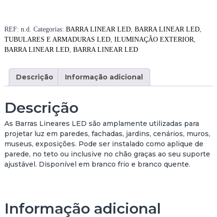
n
t
i
REF:
n.d.
Categorias:
BARRA LINEAR LED
,
BARRA LINEAR LED
,
d
TUBULARES E ARMADURAS LED
,
ILUMINAÇÃO EXTERIOR
,
a
BARRA LINEAR LED
,
BARRA LINEAR LED
d
e
Descrição
Informação adicional
d
e
B
Descrição
A
R
As Barras Lineares LED são amplamente utilizadas para
R
projetar luz em paredes, fachadas, jardins, cenários, muros,
A
museus, exposições. Pode ser instalado como aplique de
L
parede, no teto ou inclusive no chão graças ao seu suporte
I
ajustável. Disponível em branco frio e branco quente.
N
E
A
R
Informação adicional
L