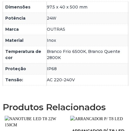
E
Dimensões
97.5 x 40 x 500 mm
D
2
Potência
24W
4
W
Marca
OUTRAS
Material
Inox
Temperatura de
Branco Frio 6500K, Branco Quente
cor
2800K
Proteção
IP68
Tensão:
AC 220-240V
Produtos Relacionados
ARRANCADOR P/ T8 LED