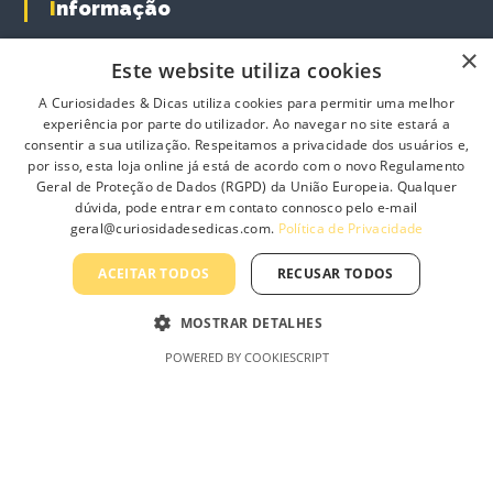
h
Informação
o
e
n
o
×
t
Este website utiliza cookies
Sobre Nós
p
h
t
Contacte-nos
A Curiosidades & Dicas utiliza cookies para permitir uma melhor
e
i
experiência por parte do utilizador. Ao navegar no site estará a
p
Profissionais
o
consentir a sua utilização. Respeitamos a privacidade dos usuários e,
r
n
por isso, esta loja online já está de acordo com o novo Regulamento
Política de Privacidade
o
Geral de Proteção de Dados (RGPD) da União Europeia. Qualquer
s
d
Termos e Condições Gerais
dúvida, pode entrar em contato connosco pelo e-mail
m
u
geral@curiosidadesedicas.com.
Política de Privacidade
a
Termos e Condições de Revenda
c
y
t
Livro de Reclamações On-Line
ACEITAR TODOS
RECUSAR TODOS
b
p
e
a
MOSTRAR DETALHES
c
g
h
POWERED BY COOKIESCRIPT
e
Curiosidades & Dicas, Lda
o
s
e
n
o
n