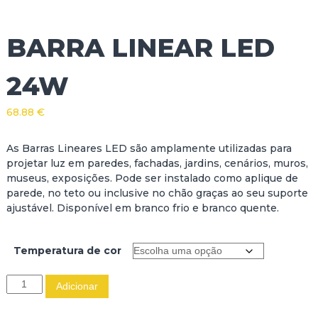
BARRA LINEAR LED
24W
68.88
€
As Barras Lineares LED são amplamente utilizadas para
projetar luz em paredes, fachadas, jardins, cenários, muros,
museus, exposições. Pode ser instalado como aplique de
parede, no teto ou inclusive no chão graças ao seu suporte
ajustável. Disponível em branco frio e branco quente.
Temperatura de cor
Q
Adicionar
u
a