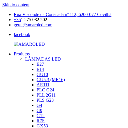
Skip to content
Rua Visconde da Coriscada nº 112, 6200-077 Covilhã
+35
1 275 082 502
geral@amaroled.com
facebook
Produtos
AMAROLED
Iluminação
LÂMPADAS LED
LED
E27
E14
GU10
GU5.3 (MR16)
AR111
PLC G24
PLL 2G11
PLS G23
G4
G9
G12
R7S
GX53