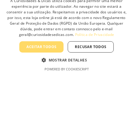
A Curiosidades & Dicas utiliza cookies para permitir uma melhor
LÂMPADA LED CORN E40
experiência por parte do utilizador. Ao navegar no site estará a
40W
consentir a sua utilização. Respeitamos a privacidade dos usuários e,
por isso, esta loja online já está de acordo com o novo Regulamento
Geral de Proteção de Dados (RGPD) da União Europeia. Qualquer
42.65
€
dúvida, pode entrar em contato connosco pelo e-mail
geral@curiosidadesedicas.com.
Política de Privacidade
ACEITAR TODOS
RECUSAR TODOS
Ver
MOSTRAR DETALHES
POWERED BY COOKIESCRIPT
opções
This product has multiple variants. The options may be
chosen on the product page