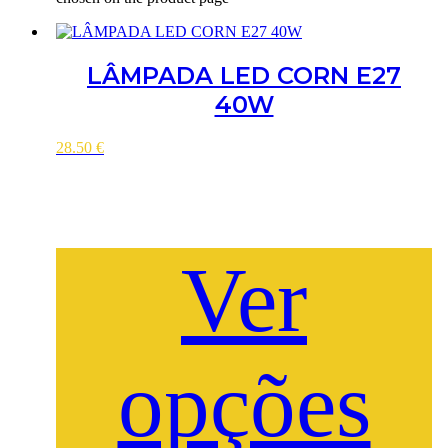
LÂMPADA LED CORN E27
40W
28.50
€
Ver
opções