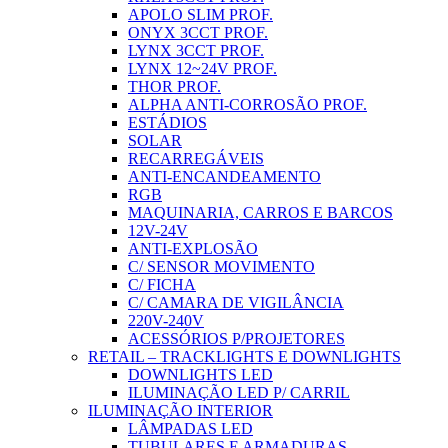
APOLO SLIM PROF.
ONYX 3CCT PROF.
LYNX 3CCT PROF.
LYNX 12~24V PROF.
THOR PROF.
ALPHA ANTI-CORROSÃO PROF.
ESTÁDIOS
SOLAR
RECARREGÁVEIS
ANTI-ENCANDEAMENTO
RGB
MAQUINARIA, CARROS E BARCOS
12V-24V
ANTI-EXPLOSÃO
C/ SENSOR MOVIMENTO
C/ FICHA
C/ CAMARA DE VIGILÂNCIA
220V-240V
ACESSÓRIOS P/PROJETORES
RETAIL – TRACKLIGHTS E DOWNLIGHTS
DOWNLIGHTS LED
ILUMINAÇÃO LED P/ CARRIL
ILUMINAÇÃO INTERIOR
LÂMPADAS LED
TUBULARES E ARMADURAS