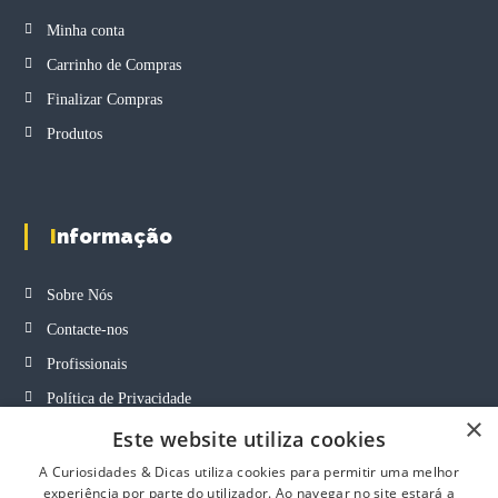
t
i
Minha conta
i
a
o
Carrinho de Compras
n
n
t
Finalizar Compras
s
s
m
Produtos
.
a
T
y
h
b
e
e
o
Informação
c
p
h
t
o
Sobre Nós
i
s
o
Contacte-nos
e
n
n
Profissionais
s
o
m
Política de Privacidade
n
a
×
t
Termos e Condições Gerais
Este website utiliza cookies
y
h
b
Termos e Condições de Revenda
A Curiosidades & Dicas utiliza cookies para permitir uma melhor
e
e
experiência por parte do utilizador. Ao navegar no site estará a