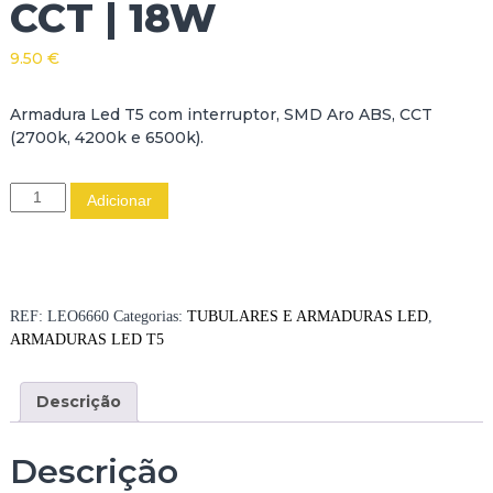
CCT | 18W
9.50
€
Armadura Led T5 com interruptor, SMD Aro ABS, CCT
(2700k, 4200k e 6500k).
Q
Adicionar
u
a
n
t
i
REF:
LEO6660
Categorias:
TUBULARES E ARMADURAS LED
,
d
ARMADURAS LED T5
a
d
Descrição
e
d
e
Descrição
A