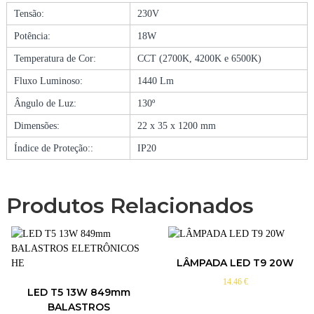
R
Tensão:
230V
M
A
Potência:
18W
D
Temperatura de Cor:
CCT (2700K, 4200K e 6500K)
U
R
Fluxo Luminoso:
1440 Lm
A
L
Ângulo de Luz:
130º
E
Dimensões:
22 x 35 x 1200 mm
D
T
Índice de Proteção::
IP20
5
C
C
Produtos Relacionados
T
|
1
8
LÂMPADA LED T9 20W
W
14.46
€
LED T5 13W 849mm
BALASTROS