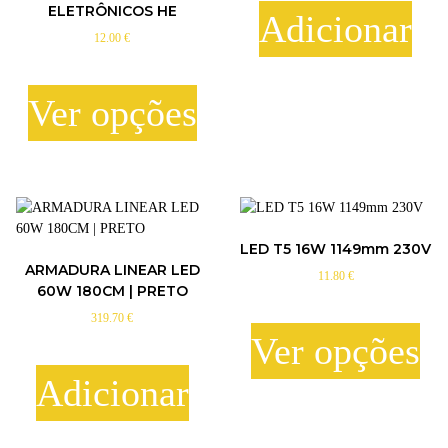
ELETRÔNICOS HE
Adicionar
12.00
€
Ver opções
T
h
i
s
p
LED T5 16W 1149mm 230V
r
ARMADURA LINEAR LED
11.80
€
o
60W 180CM | PRETO
d
319.70
€
u
Ver opções
c
t
Adicionar
h
T
a
h
s
i
m