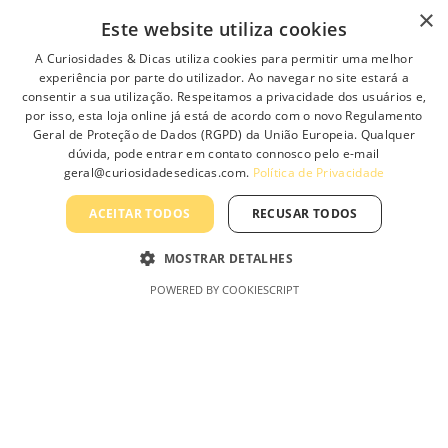
×
e
h
Profissionais
Este website utiliza cookies
p
e
Política de Privacidade
A Curiosidades & Dicas utiliza cookies para permitir uma melhor
r
p
experiência por parte do utilizador. Ao navegar no site estará a
o
r
Termos e Condições Gerais
consentir a sua utilização. Respeitamos a privacidade dos usuários e,
d
o
por isso, esta loja online já está de acordo com o novo Regulamento
Termos e Condições de Revenda
u
d
Geral de Proteção de Dados (RGPD) da União Europeia. Qualquer
c
u
Livro de Reclamações On-Line
dúvida, pode entrar em contato connosco pelo e-mail
t
c
geral@curiosidadesedicas.com.
Política de Privacidade
p
t
a
p
ACEITAR TODOS
RECUSAR TODOS
g
a
Curiosidades & Dicas, Lda
e
g
MOSTRAR DETALHES
e
POWERED BY COOKIESCRIPT