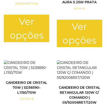
AURA S 25W PRATA
P
26.65
€
–
27.90
€
r
60.54
€
i
c
Ver
e
Ver
r
a
opções
n
opções
g
e
T
:
h
T
2
i
h
6
.
s
i
6
p
s
5
r
p
o
r
€
d
o
t
CANDEEIRO DE CRISTAL
u
d
h
70W | SD36590-
CANDEEIRO DE CRISTAL
r
c
u
L1150/70W
RETANGULAR 120W C/
o
t
c
u
COMANDO |
h
t
1,107.00
€
g
05/92006RET/120W
a
h
h