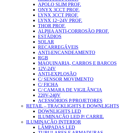
APOLO SLIM PROF.
ONYX 3CCT PROF.
LYNX 3CCT PROF.
LYNX 12~24V PROF.
THOR PROF.
ALPHA ANTI-CORROSÃO PROF.
ESTÁDIOS
SOLAR
RECARREGÁVEIS
ANTI-ENCANDEAMENTO
RGB
MAQUINARIA, CARROS E BARCOS
12V-24V
ANTI-EXPLOSÃO
C/ SENSOR MOVIMENTO
C/ FICHA
C/ CAMARA DE VIGILÂNCIA
220V-240V
ACESSÓRIOS P/PROJETORES
RETAIL – TRACKLIGHTS E DOWNLIGHTS
DOWNLIGHTS LED
ILUMINAÇÃO LED P/ CARRIL
ILUMINAÇÃO INTERIOR
LÂMPADAS LED
TUBULARES E ARMADURAS