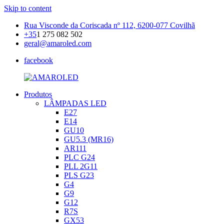
Skip to content
Rua Visconde da Coriscada nº 112, 6200-077 Covilhã
+35
1 275 082 502
geral@amaroled.com
facebook
Produtos
AMAROLED
Iluminação
LÂMPADAS LED
LED
E27
E14
GU10
GU5.3 (MR16)
AR111
PLC G24
PLL 2G11
PLS G23
G4
G9
G12
R7S
GX53