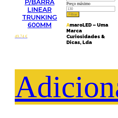
P/BARRA
Preço máximo
LINEAR
Filtrar
TRUNKING
600MM
AmaroLED – Uma
Marca
Curiosidades &
49.74
€
Dicas, Lda
Adicion