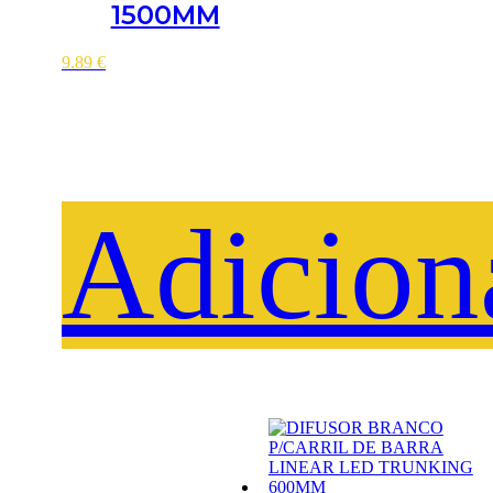
1500MM
9.89
€
Adicion