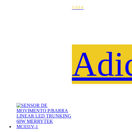
5.63
€
Adi