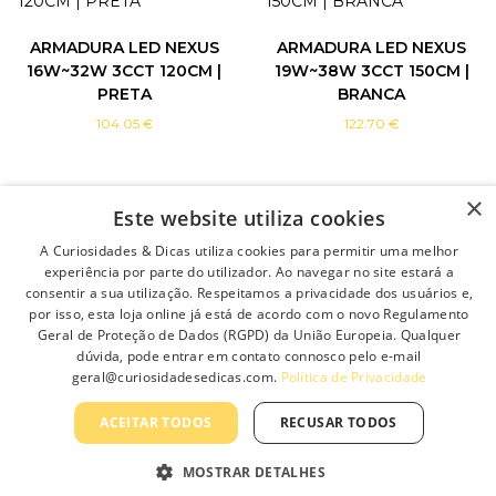
n
n
t
t
ARMADURA LED NEXUS
ARMADURA LED NEXUS
s
s
16W~32W 3CCT 120CM |
19W~38W 3CCT 150CM |
.
.
PRETA
BRANCA
T
T
104.05
€
122.70
€
h
h
e
e
o
o
p
p
×
Este website utiliza cookies
Adicio
Adicio
t
t
i
i
A Curiosidades & Dicas utiliza cookies para permitir uma melhor
o
o
experiência por parte do utilizador. Ao navegar no site estará a
n
n
consentir a sua utilização. Respeitamos a privacidade dos usuários e,
s
s
nar
nar
por isso, esta loja online já está de acordo com o novo Regulamento
m
m
Geral de Proteção de Dados (RGPD) da União Europeia. Qualquer
dúvida, pode entrar em contato connosco pelo e-mail
a
a
geral@curiosidadesedicas.com.
Política de Privacidade
y
y
b
b
ACEITAR TODOS
RECUSAR TODOS
e
e
c
c
MOSTRAR DETALHES
h
h
1
2
3
4
5
→