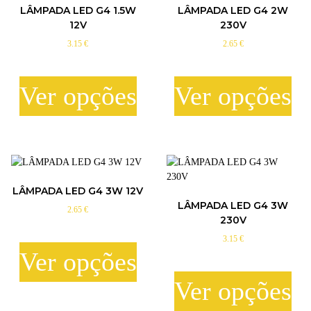
LÂMPADA LED G4 1.5W
LÂMPADA LED G4 2W
12V
230V
3.15
€
2.65
€
Ver opções
Ver opções
T
T
h
h
i
i
s
s
p
p
LÂMPADA LED G4 3W 12V
r
r
LÂMPADA LED G4 3W
2.65
€
o
o
230V
d
d
3.15
€
u
u
Ver opções
c
c
t
t
Ver opções
h
h
T
a
a
h