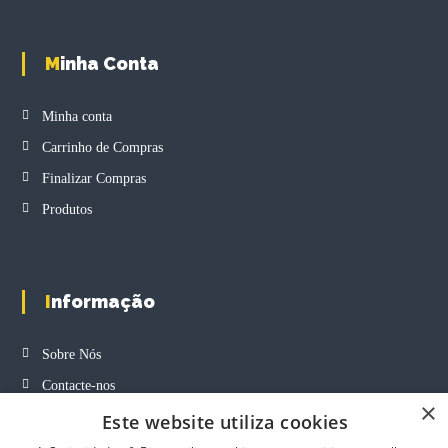
g
p
n
e
a
t
g
h
Minha Conta
e
e
p
Minha conta
r
o
Carrinho de Compras
d
Finalizar Compras
u
c
Produtos
t
p
a
g
Informação
e
Sobre Nós
Contacte-nos
×
Profissionais
Este website utiliza cookies
Política de Privacidade