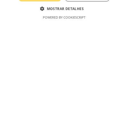
AmaroLED – Uma Marca Curiosidades &
MOSTRAR DETALHES
Dicas, Lda
POWERED BY COOKIESCRIPT
Minha Conta
Minha conta
Carrinho de Compras
Finalizar Compras
Produtos
Informação
Sobre Nós