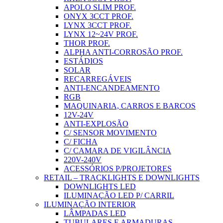
APOLO SLIM PROF.
ONYX 3CCT PROF.
LYNX 3CCT PROF.
LYNX 12~24V PROF.
THOR PROF.
ALPHA ANTI-CORROSÃO PROF.
ESTÁDIOS
SOLAR
RECARREGÁVEIS
ANTI-ENCANDEAMENTO
RGB
MAQUINARIA, CARROS E BARCOS
12V-24V
ANTI-EXPLOSÃO
C/ SENSOR MOVIMENTO
C/ FICHA
C/ CAMARA DE VIGILÂNCIA
220V-240V
ACESSÓRIOS P/PROJETORES
RETAIL – TRACKLIGHTS E DOWNLIGHTS
DOWNLIGHTS LED
ILUMINAÇÃO LED P/ CARRIL
ILUMINAÇÃO INTERIOR
LÂMPADAS LED
TUBULARES E ARMADURAS