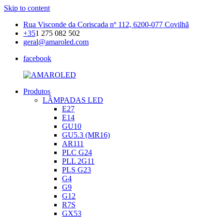
Skip to content
Rua Visconde da Coriscada nº 112, 6200-077 Covilhã
+35
1 275 082 502
geral@amaroled.com
facebook
Produtos
AMAROLED
Iluminação
LÂMPADAS LED
LED
E27
E14
GU10
GU5.3 (MR16)
AR111
PLC G24
PLL 2G11
PLS G23
G4
G9
G12
R7S
GX53