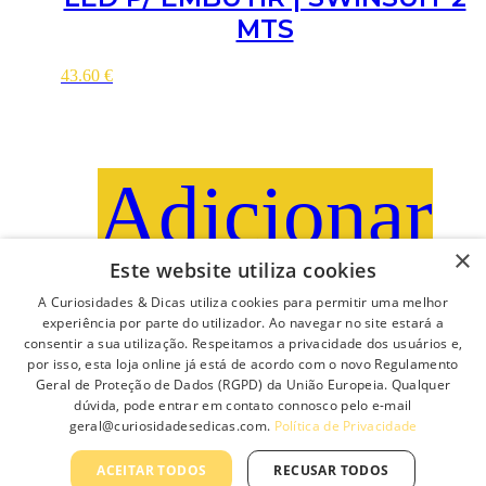
MTS
43.60
€
Adicionar
×
Este website utiliza cookies
A Curiosidades & Dicas utiliza cookies para permitir uma melhor
Procurar
experiência por parte do utilizador. Ao navegar no site estará a
consentir a sua utilização. Respeitamos a privacidade dos usuários e,
Pesquisar
por isso, esta loja online já está de acordo com o novo Regulamento
×
Geral de Proteção de Dados (RGPD) da União Europeia. Qualquer
dúvida, pode entrar em contato connosco pelo e-mail
Preço
geral@curiosidadesedicas.com.
Política de Privacidade
Preço mínimo
Preço máximo
ACEITAR TODOS
RECUSAR TODOS
Filtrar